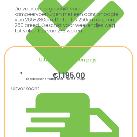
De voortent is geschikt voor
kampeervoertuigen met een aanritshoogte
van 265-280cm. De tent is 250cm diep en
260 breed. Geschikt voor weekendjes weg
tot vakanties van 2-3 weken.
Ultiem Buitenleven prijs:
€
1.195,00
Kopersbescherming met Trusted Shops
Uitverkocht