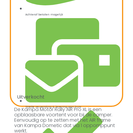
Achteraf betalen mogelijk
Uitverkocht
Snelle verzending & levering aan huis
De Kampa Motor Rally AIR Pro XL is een
opblaasbare voortent voor bij de camper.
Eenvoudig op te zetten met het AIR frame
van Kampa Dometic dat via 1 oppomppunt
werkt.