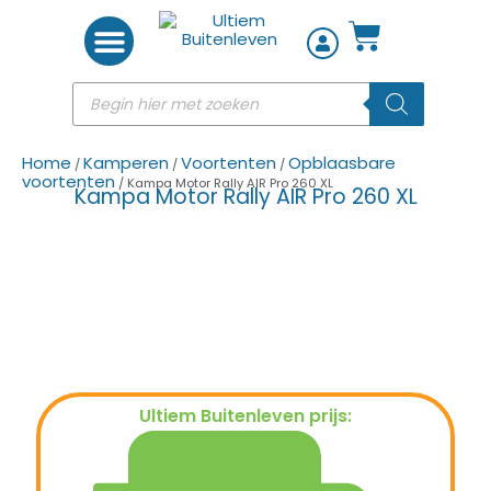
Woon accessoires
Home
Kamperen
Voortenten
Opblaasbare
/
/
/
voortenten
/ Kampa Motor Rally AIR Pro 260 XL
Kampa Motor Rally AIR Pro 260 XL
Ultiem Buitenleven prijs:
€
1.195,00