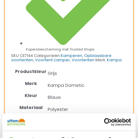
Kopersbescherming met Trusted Shops
SKU
CE7144
Categorieën
Kamperen
,
Opblaasbare
voortenten
,
Voortent camper
,
Voortenten
Merk:
Kampa
Productkleur
Grijs
Merk
Kampa Dometic
Kleur
Blauw
Materiaal
Polyester
Breedte
260 cm
Diepte
250 cm