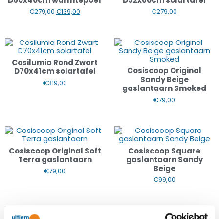
D60x40cm warmtepoef
D52x60cm solartafel
€
279,00
€
139,00
€
279,00
Cosilumia Rond Zwart
Cosiscoop Original
D70x41cm solartafel
Sandy Beige
€
319,00
gaslantaarn Smoked
€
79,00
Cosiscoop Original Soft
Cosiscoop Square
Terra gaslantaarn
gaslantaarn Sandy
Beige
€
79,00
€
99,00