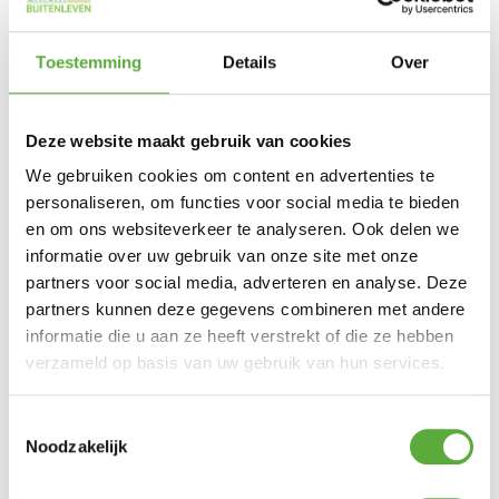
Cosisfera LED verlichting
Cosipillar Curved
€
89,00
vuurzuil Sandy Beige
Toestemming
Details
Over
€
649,00
Deze website maakt gebruik van cookies
We gebruiken cookies om content en advertenties te
Cosiscoop XL Sandy
Cosiscoop Craft Light
personaliseren, om functies voor social media te bieden
Beige gaslantaarn
Grey gaslantaarn
en om ons websiteverkeer te analyseren. Ook delen we
€
99,00
€
119,00
informatie over uw gebruik van onze site met onze
partners voor social media, adverteren en analyse. Deze
partners kunnen deze gegevens combineren met andere
informatie die u aan ze heeft verstrekt of die ze hebben
Cosiscoop Original Moss
Cosiscoop XL Moss
verzameld op basis van uw gebruik van hun services.
Green gaslantaarn
Green gaslantaarn
€
79,00
€
99,00
Toestemmingsselectie
Noodzakelijk