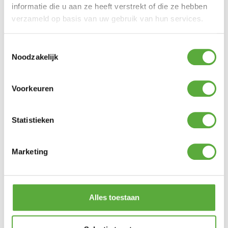
informatie die u aan ze heeft verstrekt of die ze hebben
verzameld op basis van uw gebruik van hun services.
Kopersbescherming met Trusted Shops
Toestemmingsselectie
SKU
7566
Categorieën
Barbecue accessoires
,
Noodzakelijk
Barbecues
,
Weber accessoires
Merk:
Weber
Merk
Weber
Voorkeuren
SKU
7566
Statistieken
Marketing
Alles toestaan