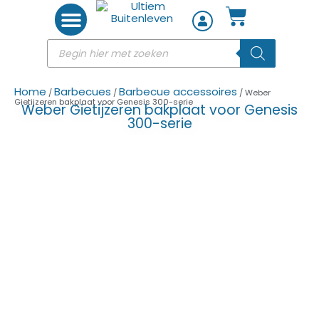
Woon accessoires
Home
Barbecues
Barbecue accessoires
/
/
/ Weber
Gietijzeren bakplaat voor Genesis 300-serie
Weber Gietijzeren bakplaat voor Genesis
300-serie