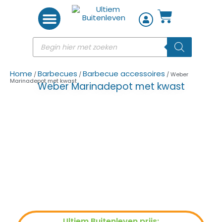
Woon accessoires
Home
Barbecues
Barbecue accessoires
/
/
/ Weber
Marinadepot met kwast
Weber Marinadepot met kwast
Ultiem Buitenleven prijs: