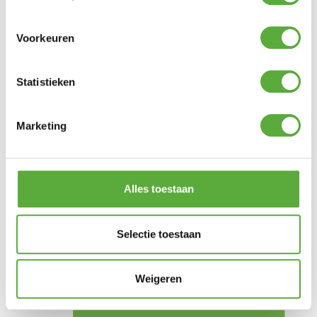
Kopersbescherming met Trusted Shops
SKU
17553
Categorieën
Barbecue accessoires
,
Voorkeuren
Barbecues
,
Weber accessoires
Merk:
Weber
Merk
Weber
Statistieken
SKU
17553
Marketing
Alles toestaan
Selectie toestaan
Weigeren