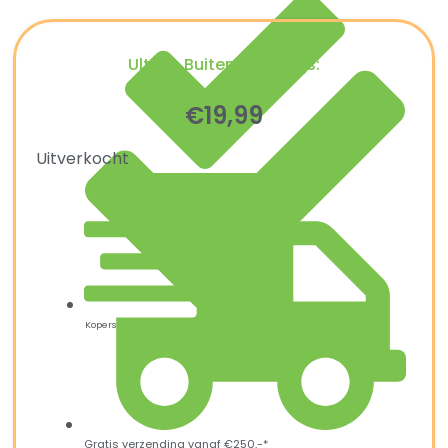
Ultiem Buitenleven prijs:
€
19,99
Uitverkocht
Kopersbescherming met Trusted Shops
Gratis verzending vanaf €250,-*