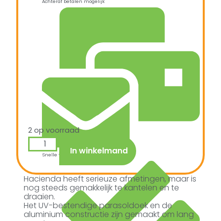
Achteraf betalen mogelijk
2 op voorraad
In winkelmand
Snelle verzending & levering aan huis
Hacienda heeft serieuze afmetingen, maar is
nog steeds gemakkelijk te kantelen en te
draaien.
Het UV-bestendige parasoldoek en de
aluminium constructie zijn gemaakt om lang