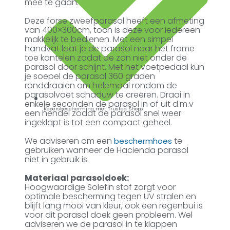
mee te gaan.
Deze forse zweefparasol heeft een afmeting
van 400×300cm, toch is deze voor iedereen
makkelijk te bedienen. Met een simpel
handvat laat je de parasol naar het frame
toe kantelen zodat de zon niet onder de
parasol door schijnt. Met het voetpedaal kun
je soepel de parasol 360 graden
ronddraaien om helemaal rondom de
parasolvoet schaduw te creëren. Draai in
enkele seconden de parasol in of uit d.m.v
Kopersbescherming met Trusted Shops
een hendel zodat de parasol snel weer
ingeklapt is tot een compact geheel.
We adviseren om een
te
beschermhoes
gebruiken wanneer de Hacienda parasol
niet in gebruik is.
Materiaal parasoldoek:
Hoogwaardige Solefin stof zorgt voor
optimale bescherming tegen UV stralen en
blijft lang mooi van kleur, ook een regenbui is
voor dit parasol doek geen probleem. Wel
adviseren we de parasol in te klappen