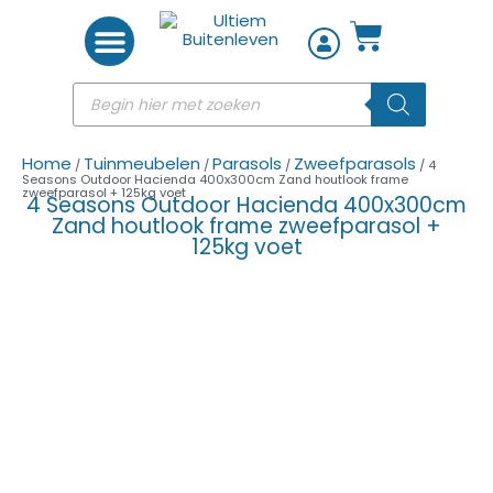
Woon accessoires
Home
Tuinmeubelen
Parasols
Zweefparasols
/
/
/
/ 4
Seasons Outdoor Hacienda 400x300cm Zand houtlook frame
zweefparasol + 125kg voet
4 Seasons Outdoor Hacienda 400x300cm
Zand houtlook frame zweefparasol +
125kg voet