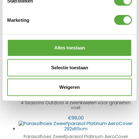
Kleur 2
Statistieken
Solefin
Materiaal
aluminium
Materiaal 2
Marketing
300 cm
Lengte
400 cm
Breedte
08684 + 08528N
SKU
Alles toestaan
Selectie toestaan
BIJPASSENDE ACCESSOIRES EN ALTERNATIEVE
PRODUCTEN
Weigeren
4 Seasons Outdoor 4 zwenkwielen voor granieten
voet
€
99,00
Parasolhoes Zweefparasol Platinum AeroCover