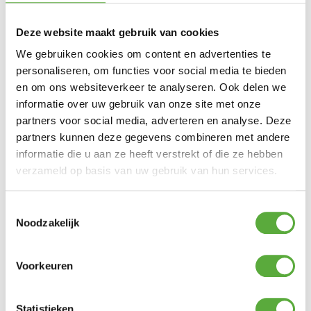
Deze website maakt gebruik van cookies
We gebruiken cookies om content en advertenties te
personaliseren, om functies voor social media te bieden
en om ons websiteverkeer te analyseren. Ook delen we
informatie over uw gebruik van onze site met onze
partners voor social media, adverteren en analyse. Deze
BO-CAMP STOELPARASOL GRIJS
partners kunnen deze gegevens combineren met andere
informatie die u aan ze heeft verstrekt of die ze hebben
Product bekijken
€
12,95
verzameld op basis van uw gebruik van hun services.
Toestemmingsselectie
Windschermen en parasols
Noodzakelijk
Windschermen en parasols voor bij het kamperen.
Bescherm je zelf tegen de UV-straling van de zon
en creëer een schaduwplek met een parasol. Wil je
ook niet dat de campingbordjes van je tafel
Voorkeuren
waaien? Vergeet dan niet een handig windscherm
te bestellen. Deze beschermen je tegen de
verschillende weersinvloeden. Bestel vandaag je
Statistieken