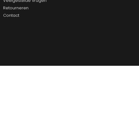
Veelgestelde vragen
Retourneren
Contact
Ultiem Buitenleven
Over ons
Algemene Voorwaarden
Duurzaamheid
Privacy