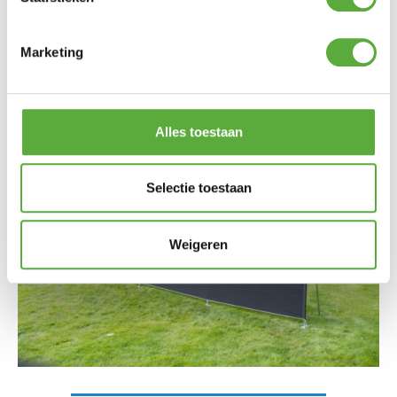
windscherm voor op de camping bij Ultiem
Buitenleven. Zo ga jij voorbereid kamperen.
Marketing
Gratis verzending vanaf €250,-*
Achteraf en in delen betalen mogelijk
Kopersbescherming met Trusted Shops
Alles toestaan
Selectie toestaan
Weigeren