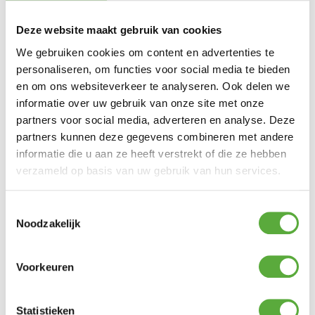
Elektrische barbecues – Praktisch en milieuvriendelijk
barbecueën
Deze website maakt gebruik van cookies
Een
elektrische barbecue
is de ideale oplossing voor
We gebruiken cookies om content en advertenties te
wie in een appartement woont of weinig ruimte heeft.
Geen rook, geen kolen, enkel een stopcontact en je kunt
personaliseren, om functies voor social media te bieden
direct aan de slag.
en om ons websiteverkeer te analyseren. Ook delen we
Onze elektrische barbecues van
Weber
bieden
informatie over uw gebruik van onze site met onze
verrassend veel grillkracht en zijn ideaal voor gebruik op
partners voor social media, adverteren en analyse. Deze
balkon of dakterras. Dankzij het compacte formaat berg je
ze bovendien gemakkelijk op.
partners kunnen deze gegevens combineren met andere
Je bestelt ze eenvoudig online bij Ultiem Buitenleven,
informatie die u aan ze heeft verstrekt of die ze hebben
met de mogelijkheid om achteraf of in delen te betalen.
verzameld op basis van uw gebruik van hun services.
Zo haal je snel en zonder zorgen jouw ideale balkon-
BBQ in huis.
Toestemmingsselectie
Gratis verzending vanaf €250,-*
Noodzakelijk
Achteraf en in delen betalen mogelijk
Kopersbescherming met Trusted Shops
Voorkeuren
Statistieken