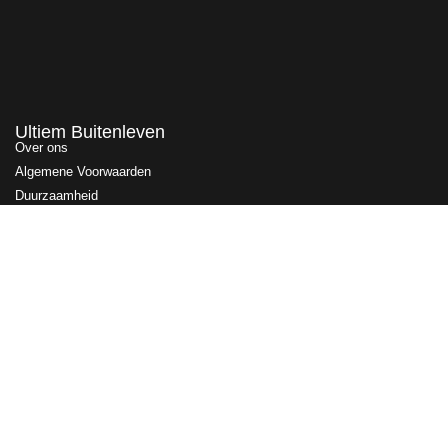
Ultiem Buitenleven
Over ons
Algemene Voorwaarden
Duurzaamheid
Privacy
Instagram
Facebook