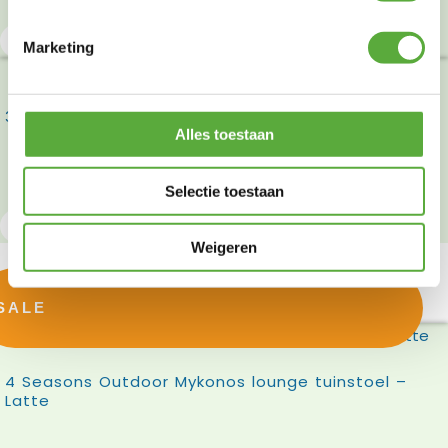
Product bekijken
Marketing
3x stapelstoel Torino (showmodellen)
Alles toestaan
€
387,00
€
199,00
Selectie toestaan
Product bekijken
Weigeren
SALE
4 Seasons Outdoor Mykonos lounge tuinstoel –
Latte