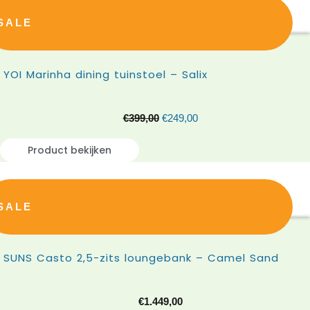
SALE
YOI Marinha dining tuinstoel – Salix
€
399,00
€
249,00
Product bekijken
SALE
SUNS Casto 2,5-zits loungebank – Camel Sand
€
1.449,00