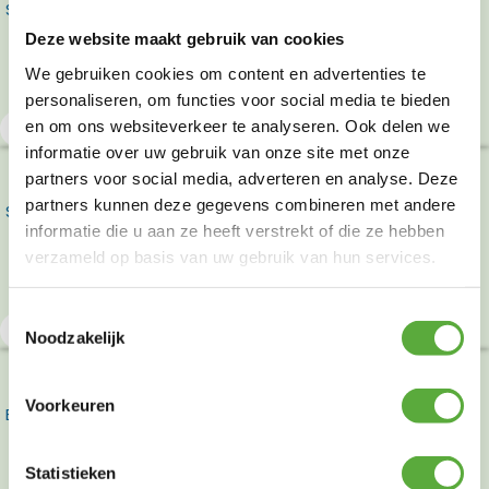
SUNS Pemba dining tuinstoel – Teak
Deze website maakt gebruik van cookies
We gebruiken cookies om content en advertenties te
€
799,00
personaliseren, om functies voor social media te bieden
en om ons websiteverkeer te analyseren. Ook delen we
Product bekijken
informatie over uw gebruik van onze site met onze
partners voor social media, adverteren en analyse. Deze
partners kunnen deze gegevens combineren met andere
SUNS Pemba dining tuinstoel – Champagne
informatie die u aan ze heeft verstrekt of die ze hebben
verzameld op basis van uw gebruik van hun services.
€
799,00
Toestemmingsselectie
Product bekijken
Noodzakelijk
Voorkeuren
Bradford tuinbank 182cm
Statistieken
€
399,00