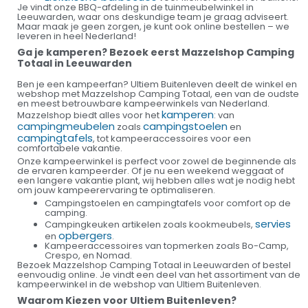
Je vindt onze BBQ-afdeling in de tuinmeubelwinkel in
Leeuwarden, waar ons deskundige team je graag adviseert.
Maar maak je geen zorgen, je kunt ook online bestellen – we
leveren in heel Nederland!
Ga je kamperen? Bezoek eerst Mazzelshop Camping
Totaal in Leeuwarden
Ben je een kampeerfan? Ultiem Buitenleven deelt de winkel en
webshop met Mazzelshop Camping Totaal, een van de oudste
en meest betrouwbare kampeerwinkels van Nederland.
kamperen
Mazzelshop biedt alles voor het
: van
campingmeubelen
campingstoelen
zoals
en
campingtafels
, tot kampeeraccessoires voor een
comfortabele vakantie.
Onze kampeerwinkel is perfect voor zowel de beginnende als
de ervaren kampeerder. Of je nu een weekend weggaat of
een langere vakantie plant, wij hebben alles wat je nodig hebt
om jouw kampeerervaring te optimaliseren.
Campingstoelen en campingtafels voor comfort op de
camping.
servies
Campingkeuken artikelen zoals kookmeubels,
opbergers
en
.
Kampeeraccessoires van topmerken zoals Bo-Camp,
Crespo, en Nomad.
Bezoek Mazzelshop Camping Totaal in Leeuwarden of bestel
eenvoudig online. Je vindt een deel van het assortiment van de
kampeerwinkel in de webshop van Ultiem Buitenleven.
Waarom Kiezen voor Ultiem Buitenleven?