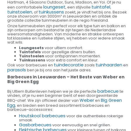
Hartman, 4 Seasons Outdoor, Suns, Madison, en Yoi. Of je nu
loungeset
tuintafel
een comfortabele
, een stijlvolle
,
tuinstoelen
tuinkussens
, of
zoekt, je vindt het bij ons. Bezoek
onze showroom van 3000m² in Leeuwarden en ontdek de
grootste collectie tuinmeubelen in de regio Friesland.
Onze tuinmeubelen zijn perfect voor elk type tuin en balkon en
zijn ontworpen om bestand te zijn tegen de Nederlandse
weersomstandigheden. Van moderne en strakke ontwerpen
tot klassieke en rustieke stijlen, wij hebben voor iedere smaak
wat wils.
Loungesets
voor ultiem comfort.
Tuintafels
voor gezellige diners buiten.
Tuinstoelen
voor ontspannen momenten.
Tuinkussens
voor extra comfort en kleur.
tuindecoratie
tuinhaarden
Ook voor barbecues en
zoals
en
parasols
ben je bij ons aan het juiste adres.
Barbecues in Leeuwarden – Het Beste van Weber en
Big Green Egg
barbecue
Bij Ultiem Buitenleven helpen we je de perfecte
te
vinden, of je nu een beginner bent of een doorgewinterde
Weber
Big Green
BBQ-chef. We zijn officieel dealer van
en
Egg
, en bieden een breed assortiment barbecues en
barbecue-accessoires:
Houtskool barbecues
voor die authentieke rokerige
smaak.
Gasbarbecues
voor eenvoudig en snel grillen.
Elektrische barbecues
voor kleinere tuinen of balkons.