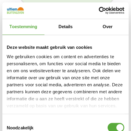
OMEGA DRY WATERDICHTING 5
Toestemming
Details
Over
LITER
Product bekijken
€
74,99
Deze website maakt gebruik van cookies
We gebruiken cookies om content en advertenties te
personaliseren, om functies voor social media te bieden
en om ons websiteverkeer te analyseren. Ook delen we
informatie over uw gebruik van onze site met onze
partners voor social media, adverteren en analyse. Deze
partners kunnen deze gegevens combineren met andere
informatie die u aan ze heeft verstrekt of die ze hebben
verzameld op basis van uw gebruik van hun services.
Toestemmingsselectie
Noodzakelijk