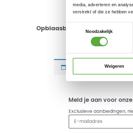
media, adverteren en analys
verstrekt of die ze hebben v
Toestemmingsselectie
Opblaasbare luifels
Noodzakelijk
Gratis verzending v
Achteraf en in delen b
Kopersbescherming met
Weigeren
Je hebt nog geen product
Meld je aan voor onze
Exclusieve aanbiedingen, ni