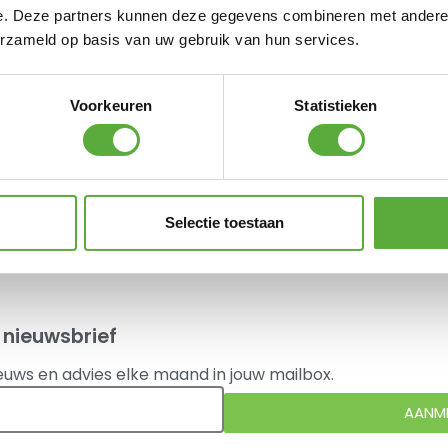
e. Deze partners kunnen deze gegevens combineren met andere i
erzameld op basis van uw gebruik van hun services.
Voorkeuren
Statistieken
anaf €250,-*
etalen mogelijk
 Trusted Shops
Selectie toestaan
 bekeken.
 nieuwsbrief
euws en advies elke maand in jouw mailbox.
AANM