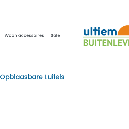
Woon accessoires
Sale
Opblaasbare Luifels