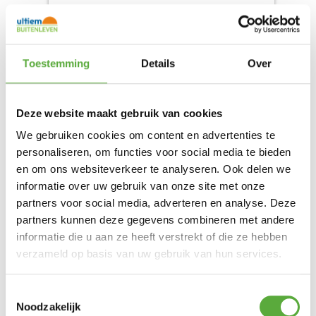
Toestemming
Details
Over
Deze website maakt gebruik van cookies
We gebruiken cookies om content en advertenties te
personaliseren, om functies voor social media te bieden
TASTE BY 4 SEASONS OUTDOOR
en om ons websiteverkeer te analyseren. Ook delen we
CALI LIGBED ANTRACIET
informatie over uw gebruik van onze site met onze
partners voor social media, adverteren en analyse. Deze
Product bekijken
€
899,00
partners kunnen deze gegevens combineren met andere
informatie die u aan ze heeft verstrekt of die ze hebben
verzameld op basis van uw gebruik van hun services.
Toestemmingsselectie
Noodzakelijk