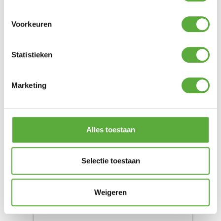
Voorkeuren
Statistieken
Marketing
BREEZ SORA RELAX STOEL + KUSSEN
Product bekijken
€
189,00
Alles toestaan
Selectie toestaan
Weigeren