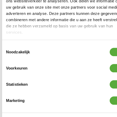
ons websiteverkeer te analyseren. Ook delen we informatie 
uw gebruik van onze site met onze partners voor social medi
adverteren en analyse. Deze partners kunnen deze gegeven
combineren met andere informatie die u aan ze heeft verstrek
die ze hebben verzameld op basis van uw gebruik van hun
services.
Toestemmingsselectie
Noodzakelijk
Weber SLATE GP Premium
bakplaat van 43 cm
Voorkeuren
€
399,00
Product bekijken
€
349,00
Statistieken
Marketing