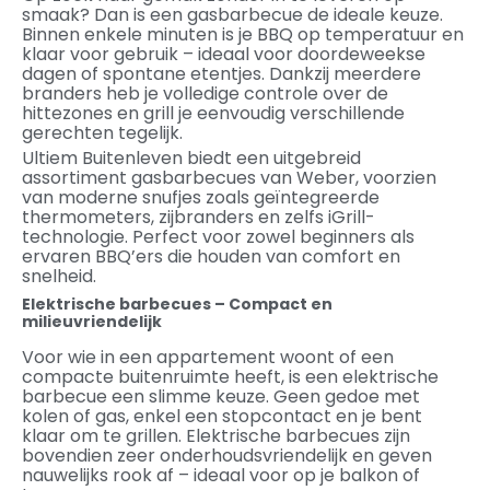
smaak? Dan is een gasbarbecue de ideale keuze.
Binnen enkele minuten is je BBQ op temperatuur en
klaar voor gebruik – ideaal voor doordeweekse
dagen of spontane etentjes. Dankzij meerdere
branders heb je volledige controle over de
hittezones en grill je eenvoudig verschillende
gerechten tegelijk.
Ultiem Buitenleven biedt een uitgebreid
assortiment gasbarbecues van Weber, voorzien
van moderne snufjes zoals geïntegreerde
thermometers, zijbranders en zelfs iGrill-
technologie. Perfect voor zowel beginners als
ervaren BBQ’ers die houden van comfort en
snelheid.
Elektrische barbecues – Compact en
milieuvriendelijk
Voor wie in een appartement woont of een
compacte buitenruimte heeft, is een elektrische
barbecue een slimme keuze. Geen gedoe met
kolen of gas, enkel een stopcontact en je bent
klaar om te grillen. Elektrische barbecues zijn
bovendien zeer onderhoudsvriendelijk en geven
nauwelijks rook af – ideaal voor op je balkon of