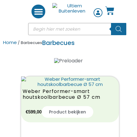
Woon accessoires
Barbecues
Home
/ Barbecues
WEBER BARBECUES
WEBER
Weber Performer-smart
houtskoolbarbecue Ø 57 cm
Product bekijken
€
599,00