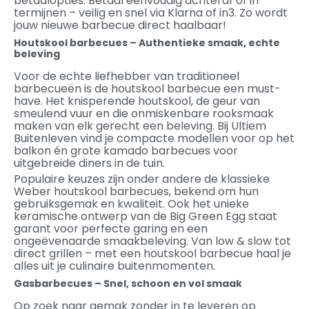
betaalopties. Betaal eenvoudig achteraf of in
termijnen – veilig en snel via Klarna of in3. Zo wordt
jouw nieuwe barbecue direct haalbaar!
Houtskool barbecues – Authentieke smaak, echte
beleving
Voor de echte liefhebber van traditioneel
barbecueën is de houtskool barbecue een must-
have. Het knisperende houtskool, de geur van
smeulend vuur en die onmiskenbare rooksmaak
maken van elk gerecht een beleving. Bij Ultiem
Buitenleven vind je compacte modellen voor op het
balkon én grote kamado barbecues voor
uitgebreide diners in de tuin.
Populaire keuzes zijn onder andere de klassieke
Weber houtskool barbecues, bekend om hun
gebruiksgemak en kwaliteit. Ook het unieke
keramische ontwerp van de Big Green Egg staat
garant voor perfecte garing en een
ongeëvenaarde smaakbeleving. Van low & slow tot
direct grillen – met een houtskool barbecue haal je
alles uit je culinaire buitenmomenten.
Gasbarbecues – Snel, schoon en vol smaak
Op zoek naar gemak zonder in te leveren op