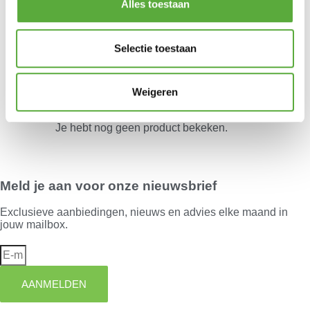
Alles toestaan
Selectie toestaan
Kopersbescherming met Trusted Shops
Weigeren
Je hebt nog geen product bekeken.
Meld je aan voor onze nieuwsbrief
Exclusieve aanbiedingen, nieuws en advies elke maand in
jouw mailbox.
AANMELDEN