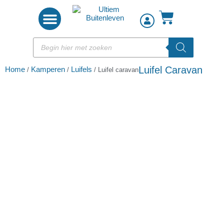
Woon accessoires
Luifel Caravan
Home
Kamperen
Luifels
/
/
/ Luifel caravan