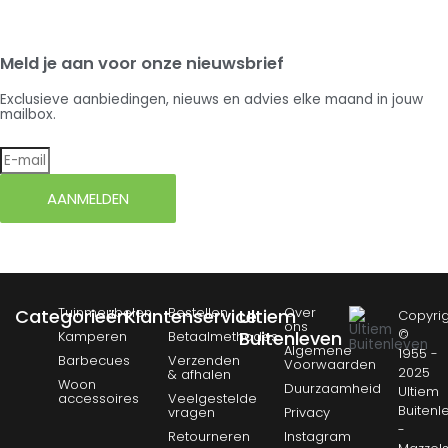
Meld je aan voor onze nieuwsbrief
Exclusieve aanbiedingen, nieuws en advies elke maand in jouw
mailbox.
AANMELDEN
Tuinmeubelen
Bestellen
Over
Categorieën
Klantenservice
Ultiem
Copyrig
ons
©
Buitenleven
Kamperen
Betaalmethodes
Algemene
1955 -
Barbecues
Verzenden
Voorwaarden
2025
& afhalen
Woon
Duurzaamheid
Ultiem
accessoires
Veelgestelde
Buitenl
vragen
Privacy
-
Retourneren
Instagram