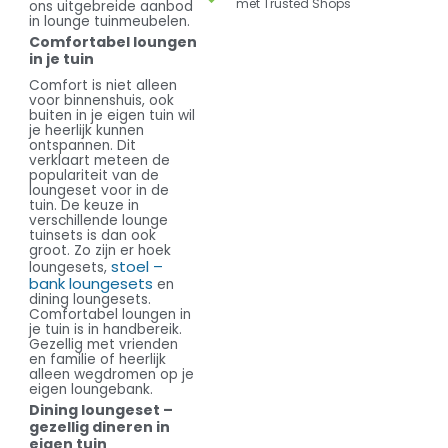
met Trusted Shops
ons uitgebreide aanbod
in lounge tuinmeubelen.
Comfortabel loungen
in je tuin
Comfort is niet alleen
voor binnenshuis, ook
buiten in je eigen tuin wil
je heerlijk kunnen
ontspannen. Dit
verklaart meteen de
populariteit van de
loungeset voor in de
tuin. De keuze in
verschillende lounge
tuinsets is dan ook
groot. Zo zijn er hoek
stoel –
loungesets,
bank loungesets
en
dining loungesets.
Comfortabel loungen in
je tuin is in handbereik.
Gezellig met vrienden
en familie of heerlijk
alleen wegdromen op je
eigen loungebank.
Dining loungeset –
gezellig dineren in
eigen tuin