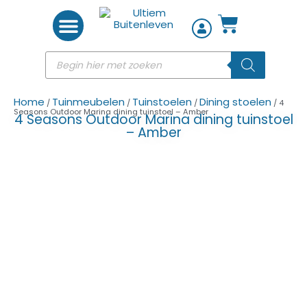
Woon accessoires
Home
Tuinmeubelen
Tuinstoelen
Dining stoelen
/
/
/
/ 4
Seasons Outdoor Marina dining tuinstoel – Amber
4 Seasons Outdoor Marina dining tuinstoel
– Amber