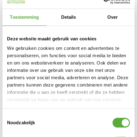
Materiaal
Aluminium
Toestemming
Details
Over
Materiaal 2
Rope
Lengte
62 cm
Deze website maakt gebruik van cookies
Breedte
68 cm
We gebruiken cookies om content en advertenties te
Hoogte
personaliseren, om functies voor social media te bieden
87 cm
en om ons websiteverkeer te analyseren. Ook delen we
Zit hoogte
51 cm
informatie over uw gebruik van onze site met onze
partners voor social media, adverteren en analyse. Deze
Zit diepte
43,5 cm
partners kunnen deze gegevens combineren met andere
Arm hoogte
67,5 cm
informatie die u aan ze heeft verstrekt of die ze hebben
verzameld op basis van uw gebruik van hun services.
SKU
17202
EAN
8720087027555
Toestemmingsselectie
Noodzakelijk