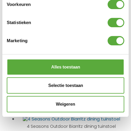
Voorkeuren
BIJPASSENDE ACCESSOIRES EN ALTERNATIEVE
PRODUCTEN
Statistieken
4 Seasons Outdoor Colorado tuintafel 240×105cm
Marketing
– Amber
€
1.799,00
Alles toestaan
4 Seasons Outdoor Colorado tuintafel 160cm –
Amber
Selectie toestaan
€
1.999,00
4 Seasons Outdoor Safina dining tuinstoel – Amber
Weigeren
€
529,00
4 Seasons Outdoor Biarritz dining tuinstoel