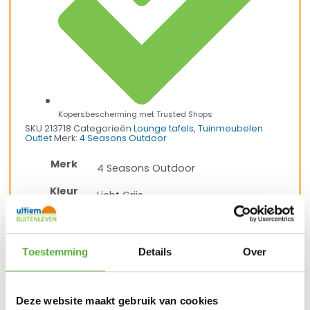
Kopersbescherming met Trusted Shops
SKU
213718
Categorieën
Lounge tafels
,
Tuinmeubelen
Outlet
Merk:
4 Seasons Outdoor
Merk
4 Seasons Outdoor
Kleur
Licht Grijs
Materiaal
Aluminium
Materiaal 2
Teak
Toestemming
Details
Over
Lengte
120 cm
Breedte
Deze website maakt gebruik van cookies
75 cm