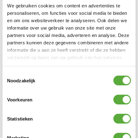
We gebruiken cookies om content en advertenties te
Hoogte
30 cm
personaliseren, om functies voor social media te bieden
SKU
213718
en om ons websiteverkeer te analyseren. Ook delen we
informatie over uw gebruik van onze site met onze
partners voor social media, adverteren en analyse. Deze
partners kunnen deze gegevens combineren met andere
informatie die u aan ze heeft verstrekt of die ze hebben
BIJPASSENDE ACCESSOIRES EN ALTERNATIEVE
verzameld op basis van uw gebruik van hun services.
PRODUCTEN
Toestemmingsselectie
4 Seasons Outdoor Teak Shield
Noodzakelijk
€
29,95
Voorkeuren
4 Seasons Outdoor Teak Protector
€
29,95
Statistieken
4 Seasons Outdoor Teak Cleaner
€
19,95
Marketing