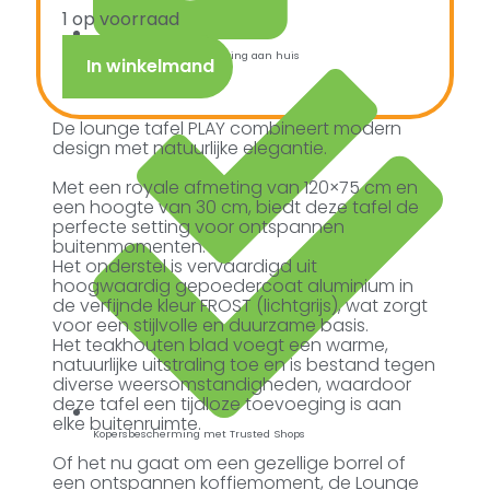
1 op voorraad
Snelle verzending & levering aan huis
In winkelmand
De lounge tafel PLAY combineert modern
design met natuurlijke elegantie.
Met een royale afmeting van 120×75 cm en
een hoogte van 30 cm, biedt deze tafel de
perfecte setting voor ontspannen
buitenmomenten.
Het onderstel is vervaardigd uit
hoogwaardig gepoedercoat aluminium in
de verfijnde kleur FROST (lichtgrijs), wat zorgt
voor een stijlvolle en duurzame basis.
Het teakhouten blad voegt een warme,
natuurlijke uitstraling toe en is bestand tegen
diverse weersomstandigheden, waardoor
deze tafel een tijdloze toevoeging is aan
elke buitenruimte.
Kopersbescherming met Trusted Shops
Of het nu gaat om een gezellige borrel of
een ontspannen koffiemoment, de Lounge