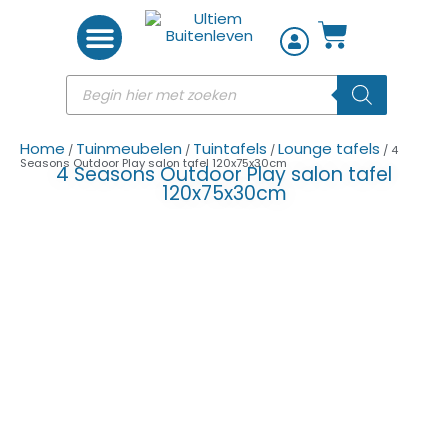
Woon accessoires
Home
Tuinmeubelen
Tuintafels
Lounge tafels
/
/
/
/ 4
Seasons Outdoor Play salon tafel 120x75x30cm
4 Seasons Outdoor Play salon tafel
120x75x30cm