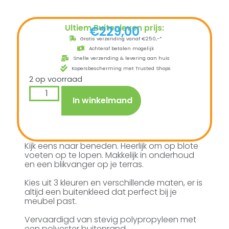
Ultiem Buitenleven prijs:
€
229,00
Gratis verzending vanaf €250,-*
Achteraf betalen mogelijk
Snelle verzending & levering aan huis
Kopersbescherming met Trusted Shops
2 op voorraad
In winkelmand
Kijk eens naar beneden. Heerlijk om op blote
voeten op te lopen. Makkelijk in onderhoud
en een blikvanger op je terras.
Kies uit 3 kleuren en verschillende maten, er is
altijd een buitenkleed dat perfect bij je
meubel past.
Vervaardigd van stevig polypropyleen met
een polyester buitenrand.