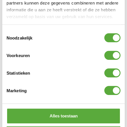
partners kunnen deze gegevens combineren met andere
Kleur
Grijs
informatie die u aan ze heeft verstrekt of die ze hebben
verzameld op basis van uw gebruik van hun services.
Materiaal
Polyester
Materiaal 2
Polypropyleen
Toestemmingsselectie
Noodzakelijk
Vorm
Rond
Lengte
150 cm
Voorkeuren
Breedte
150 cm
Statistieken
SKU
213995
EAN
8720087014852
Marketing
Alles toestaan
BIJPASSENDE ACCESSOIRES EN ALTERNATIEVE