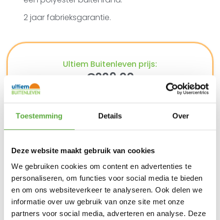
2 jaar fabrieksgarantie.
Ultiem Buitenleven prijs:
€
229,00
2 op voorraad
In winkelmand
Toestemming
Details
Over
Gratis verzending vanaf €250,-*
Deze website maakt gebruik van cookies
Achteraf betalen mogelijk
Snelle verzending & levering aan huis
We gebruiken cookies om content en advertenties te
Kopersbescherming met Trusted Shops
personaliseren, om functies voor social media te bieden
SKU
213995
en om ons websiteverkeer te analyseren. Ook delen we
Categorie
Tuindecoratie
Merk:
4 Seasons Outdoor
informatie over uw gebruik van onze site met onze
partners voor social media, adverteren en analyse. Deze
Merk
4 Seasons Outdoor