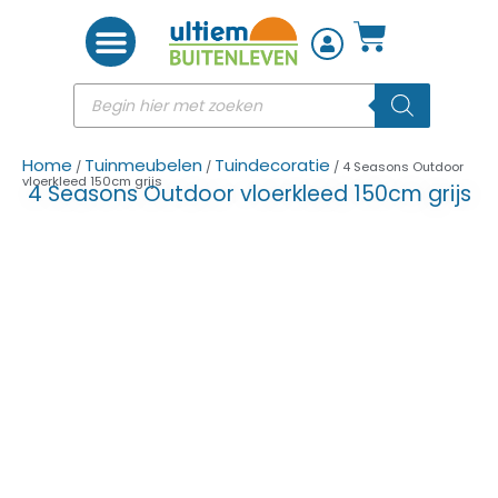
Woon accessoires
Home
Tuinmeubelen
Tuindecoratie
/
/
/ 4 Seasons Outdoor
vloerkleed 150cm grijs
4 Seasons Outdoor vloerkleed 150cm grijs