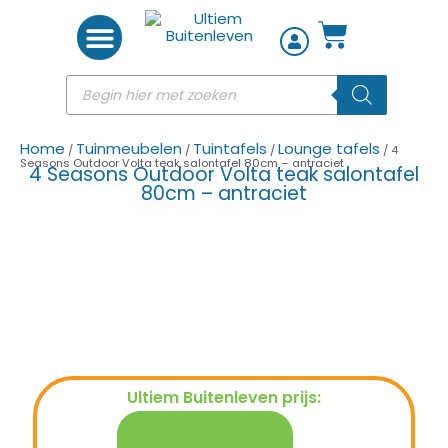
Woon accessoires
Home
Tuinmeubelen
Tuintafels
Lounge tafels
/
/
/
/ 4
Seasons Outdoor Volta teak salontafel 80cm – antraciet
4 Seasons Outdoor Volta teak salontafel
80cm – antraciet
Ultiem Buitenleven prijs:
€
659,00