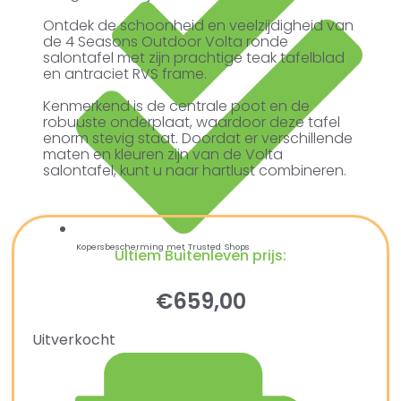
Ontdek de schoonheid en veelzijdigheid van
de 4 Seasons Outdoor Volta ronde
salontafel met zijn prachtige teak tafelblad
en antraciet RVS frame.
Kenmerkend is de centrale poot en de
robuuste onderplaat, waardoor deze tafel
enorm stevig staat. Doordat er verschillende
maten en kleuren zijn van de Volta
salontafel, kunt u naar hartlust combineren.
Kopersbescherming met Trusted Shops
Ultiem Buitenleven prijs:
€
659,00
Uitverkocht