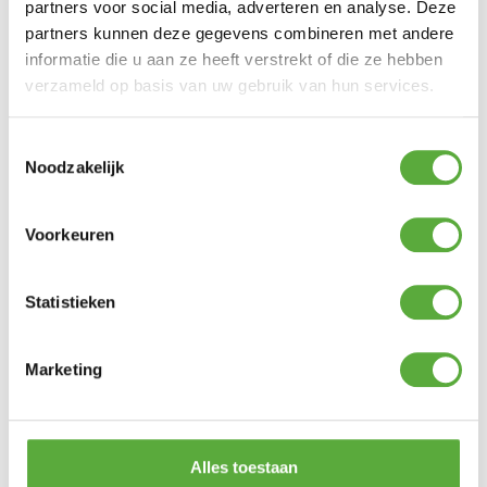
partners voor social media, adverteren en analyse. Deze
partners kunnen deze gegevens combineren met andere
4 Seasons Outdoor Teak Shield
informatie die u aan ze heeft verstrekt of die ze hebben
€
29,95
verzameld op basis van uw gebruik van hun services.
4 Seasons Outdoor Teak Protector
Toestemmingsselectie
€
29,95
Noodzakelijk
4 Seasons Outdoor Teak Cleaner
Voorkeuren
€
19,95
Statistieken
Marketing
Alles toestaan