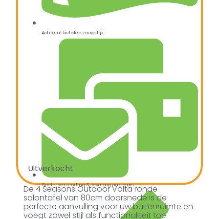
Achteraf betalen mogelijk
Uitverkocht
Snelle verzending & levering aan huis
De 4 Seasons Outdoor Volta ronde
salontafel van 80cm doorsnede is de
perfecte aanvulling voor uw buitenruimte en
voegt zowel stijl als functionaliteit toe.