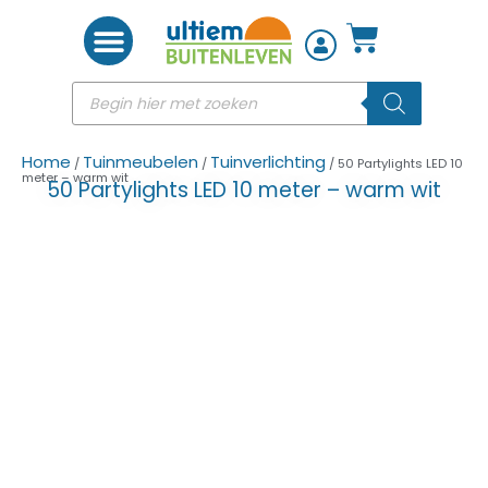
Woon accessoires
Home
Tuinmeubelen
Tuinverlichting
/
/
/ 50 Partylights LED 10
meter – warm wit
50 Partylights LED 10 meter – warm wit