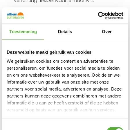
verlichting flexibel waar je maar wilt.
De warm witte lichtbolletjes met LED licht
geven sfeer aan uw tuin of feestlocatie.
Specificaties:
– Soort verlichting: LED
Toestemming
Details
Over
– Kleur licht: warm wit
– Kleur snoer: transparant
– Totale lengte lichtsnoer: 15 meter
– Lengte snoer met lampjes: 10 meter
Deze website maakt gebruik van cookies
– Aantal lampjes: 50
We gebruiken cookies om content en advertenties te
– Lengte aanloopsnoer: 5 meter
– Formaat per lampje: diameter 2,5 cm
personaliseren, om functies voor social media te bieden
– IP44 spatwaterdicht
en om ons websiteverkeer te analyseren. Ook delen we
informatie over uw gebruik van onze site met onze
partners voor social media, adverteren en analyse. Deze
partners kunnen deze gegevens combineren met andere
Ultiem Buitenleven prijs:
informatie die u aan ze heeft verstrekt of die ze hebben
€
9,95
verzameld op basis van uw gebruik van hun services.
Uitverkocht
Gratis verzending vanaf €250,-*
Toestemmingsselectie
Achteraf betalen mogelijk