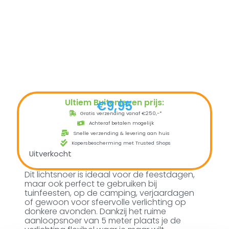
Ultiem Buitenleven prijs:
€
9,95
Gratis verzending vanaf €250,-*
Achteraf betalen mogelijk
Snelle verzending & levering aan huis
Kopersbescherming met Trusted Shops
Uitverkocht
Dit lichtsnoer is ideaal voor de feestdagen,
maar ook perfect te gebruiken bij
tuinfeesten, op de camping, verjaardagen
of gewoon voor sfeervolle verlichting op
donkere avonden. Dankzij het ruime
aanloopsnoer van 5 meter plaats je de