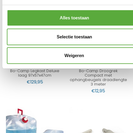
Alles toestaan
Selectie toestaan
Weigeren
Bo-Camp Legkast Deluxe
Bo-Camp Droogrek
laag 97x57x47cm
Compact met
ophangbeugels draadlengte
€
129,95
3 meter
€
12,95