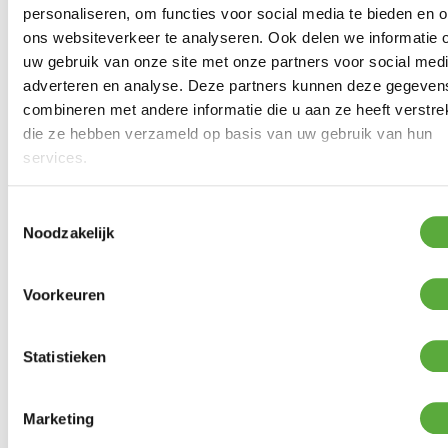
personaliseren, om functies voor social media te bieden en 
ons websiteverkeer te analyseren. Ook delen we informatie 
Ultiem Buitenleven prijs:
uw gebruik van onze site met onze partners voor social medi
€
39,00
adverteren en analyse. Deze partners kunnen deze gegeven
Uitverkocht
combineren met andere informatie die u aan ze heeft verstrek
Gratis verzending vanaf €250,-*
die ze hebben verzameld op basis van uw gebruik van hun
Achteraf betalen mogelijk
services.
Snelle verzending & levering aan huis
Kopersbescherming met Trusted Shops
SKU
LIV-264
Toestemmingsselectie
Categorieën
Kamperen
,
Verlichting
Merk:
Barebones
Noodzakelijk
Voorkeuren
Gratis verzending vanaf €250,-*
Statistieken
Achteraf betalen mogelijk
Kopersbescherming met Trusted Shops
Marketing
GERELATEERDE PRODUCTEN