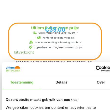
Ultiem Buitenleven prijs:
€
39,00
Gratis verzending vanaf €250,-*
Achteraf betalen mogelijk
Snelle verzending & levering aan huis
Kopersbescherming met Trusted Shops
Uitverkocht
Lichtgewicht hanglampje van metaal en
met sfeervol warm licht.
Barebones Edison is een lichtgewicht,
schokbestendige hanglamp met sfeervol
warm LED licht (2700K). U kunt de hanglamp
Toestemming
Details
Over
op 2 standen instellen.
Tevens leverbaar in de String Lights versie
van 3 lampjes
met 3 meter snoer en
ophanglus met karabijnhaak.
Deze website maakt gebruik van cookies
We gebruiken cookies om content en advertenties te