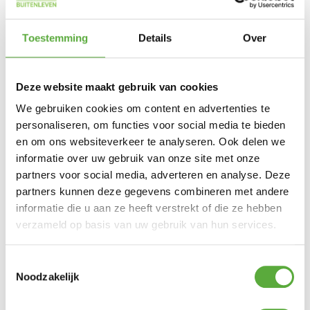
Gratis verzending vanaf €250,-*
Toestemming
Details
Over
Achteraf betalen mogelijk
Snelle verzending & levering aan huis
Kopersbescherming met Trusted Shops
SKU
401007
Deze website maakt gebruik van cookies
Categorieën
Barbecues
,
Big Green Egg accessoires
Merk:
Big Green Egg
We gebruiken cookies om content en advertenties te
Merk
Big Green Egg
personaliseren, om functies voor social media te bieden
en om ons websiteverkeer te analyseren. Ook delen we
Materiaal
Keramiek
informatie over uw gebruik van onze site met onze
partners voor social media, adverteren en analyse. Deze
SKU
401007
partners kunnen deze gegevens combineren met andere
EAN
0665719401007
informatie die u aan ze heeft verstrekt of die ze hebben
verzameld op basis van uw gebruik van hun services.
Toestemmingsselectie
Noodzakelijk
BIJPASSENDE ACCESSOIRES EN ALTERNATIEVE