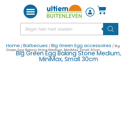
Woon accessoires
Home
Barbecues
Big Green Egg accessoires
/
/
/ Big
Green Egg Baking Stone Medium, MiniMax, Small 30cm
Big Green Egg Baking Stone Medium,
MiniMax, Small 30cm