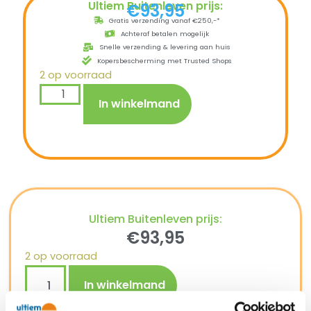
Ultiem Buitenleven prijs:
€
93,95
Gratis verzending vanaf €250,-*
Achteraf betalen mogelijk
Snelle verzending & levering aan huis
Kopersbescherming met Trusted Shops
2 op voorraad
In winkelmand
Ultiem Buitenleven prijs:
€
93,95
2 op voorraad
In winkelmand