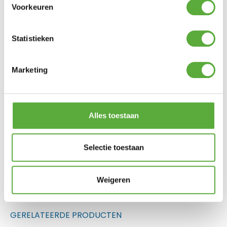
PRODUCTEN
Voorkeuren
Statistieken
Marketing
Alles toestaan
Big Green Egg Aluminium
Pizza Peel
Selectie toestaan
€
48,00
Gratis verzending vanaf €250,-*
Weigeren
Achteraf betalen mogelijk
Kopersbescherming met Trusted Shops
GERELATEERDE PRODUCTEN