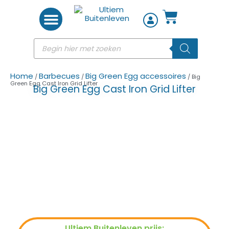
Woon accessoires
Home
Barbecues
Big Green Egg accessoires
/
/
/ Big
Green Egg Cast Iron Grid Lifter
Big Green Egg Cast Iron Grid Lifter
Ultiem Buitenleven prijs: