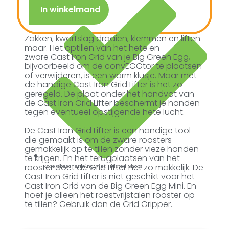
In winkelmand
Zakken, kwartslag draaien, klemmen en liften
maar. Het optillen van het hete en
zware Cast Iron Grid van je Big Green Egg,
bijvoorbeeld om de convEGGtor te plaatsen
of verwijderen, is een warm klusje. Maar met
de handige Cast Iron Grid Lifter is het zo
geregeld. De plaat onder het handvat van
de Cast Iron Grid Lifter beschermt je handen
tegen eventueel opstijgende hete lucht.
De Cast Iron Grid Lifter is een handige tool
die gemaakt is om de zware roosters
gemakkelijk op te tillen zonder vieze handen
te krijgen. En het terugplaatsen van het
rooster doet de Grid Lifter net zo makkelijk. De
Kopersbescherming met Trusted Shops
Cast Iron Grid Lifter is niet geschikt voor het
Cast Iron Grid van de Big Green Egg Mini. En
hoef je alleen het roestvrijstalen rooster op
te tillen? Gebruik dan de Grid Gripper.