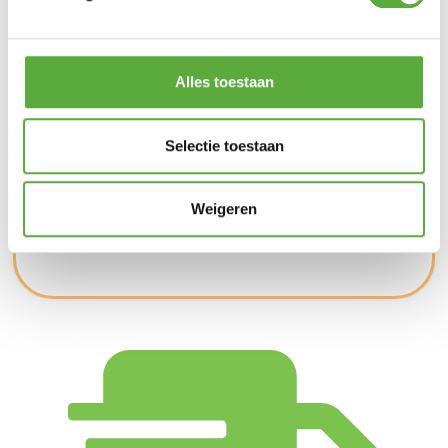
Alles toestaan
Kopersbescherming met Trusted Shops
SKU
127341
Categorieën
Barbecues
,
Big Green Egg
Selectie toestaan
accessoires
Merk:
Big Green Egg
Merk
Big Green Egg
Weigeren
SKU
127341