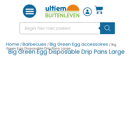
Woon accessoires
Home
Barbecues
Big Green Egg accessoires
/
/
/ Big
Green Egg Disposable Drip Pans Large
Big Green Egg Disposable Drip Pans Large