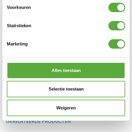
Kopersbescherming met Trusted Shops
Voorkeuren
SKU
120885
Categorieën
Barbecues
,
Big Green Egg accessoires
Merk:
Big Green Egg
Statistieken
Merk
Big Green Egg
SKU
120885
Marketing
EAN
665719120885
Alles toestaan
Selectie toestaan
Gratis verzending vanaf €250,-*
Achteraf betalen mogelijk
Weigeren
Kopersbescherming met Trusted Shops
GERELATEERDE PRODUCTEN