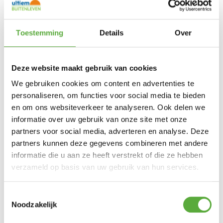
Uitverkocht
Een beetje chef is niet bang voor vet. Het
Toestemming
Details
Over
geeft namelijk elke creatie smaak. Maar het
opruimen ervan is een ander verhaal.
Met de Big Green Egg Disposable Drip Pans
Deze website maakt gebruik van cookies
(33.5 cm x 2.5 cm) vang je het simpelweg op.
Deze wegwerp lekbakjes van aluminium zijn
We gebruiken cookies om content en advertenties te
bovendien op maat ontworpen voor
personaliseren, om functies voor social media te bieden
de convEGGtor. Grillen zonder je handen vuil
te maken.
en om ons websiteverkeer te analyseren. Ook delen we
Per 5 stuks verpakt
informatie over uw gebruik van onze site met onze
partners voor social media, adverteren en analyse. Deze
partners kunnen deze gegevens combineren met andere
informatie die u aan ze heeft verstrekt of die ze hebben
Ultiem Buitenleven prijs:
verzameld op basis van uw gebruik van hun services.
€
17,25
Uitverkocht
Toestemmingsselectie
Gratis verzending vanaf €250,-*
Noodzakelijk
Achteraf betalen mogelijk
Snelle verzending & levering aan huis