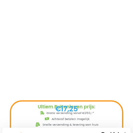
Ultiem Buitenleven prijs:
€
17,25
Gratis verzending vanaf €250,-*
Achteraf betalen mogelijk
Snelle verzending & levering aan huis
Kopersbescherming met Trusted Shops