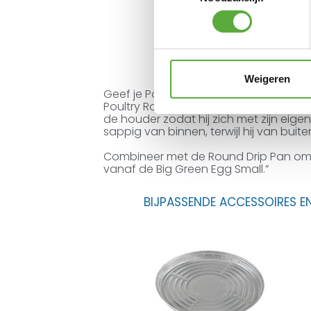
Weigeren
Geef je Poulet Noir of Bressekip een er
Poultry Roaster. Met de roestvrijstalen 
de houder zodat hij zich met zijn eigen
sappig van binnen, terwijl hij van buiten
Combineer met de Round Drip Pan om 
vanaf de Big Green Egg Small.”
BIJPASSENDE ACCESSOIRES E