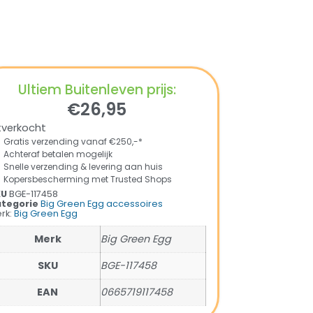
Ultiem Buitenleven prijs:
€
26,95
tverkocht
Gratis verzending vanaf €250,-*
Achteraf betalen mogelijk
Snelle verzending & levering aan huis
Kopersbescherming met Trusted Shops
KU
BGE-117458
tegorie
Big Green Egg accessoires
rk:
Big Green Egg
Merk
Big Green Egg
SKU
BGE-117458
EAN
0665719117458