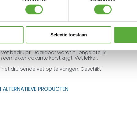
Selectie toestaan
eplaats in je Big Green Egg op de Vertical
Vertical Poultry Roaster staat de kip verticaal op
 vet bedruipt. Daardoor wordt hij ongelofelijk
 een lekker krokante korst krijgt. Vet lekker.
het druipende vet op te vangen. Geschikt
N ALTERNATIEVE PRODUCTEN