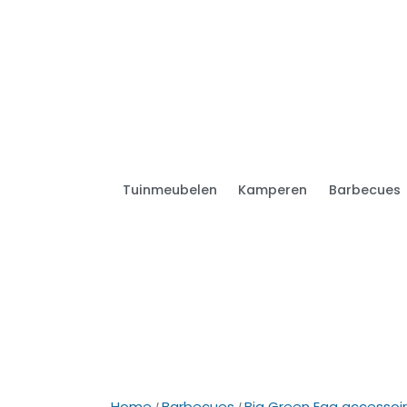
Tuinmeubelen
Kamperen
Barbecues
Home
Barbecues
Big Green Egg accessoi