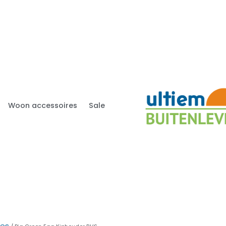
Woon accessoires
Sale
res