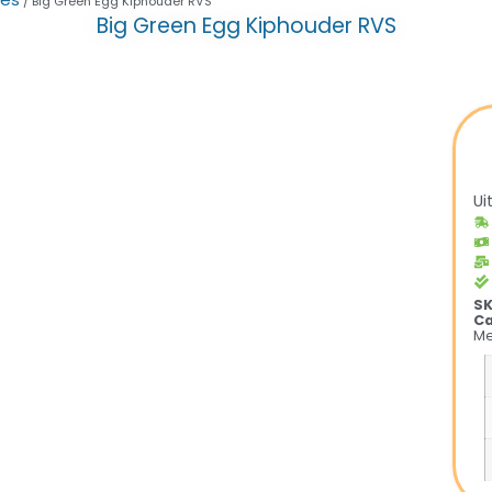
/ Big Green Egg Kiphouder RVS
Big Green Egg Kiphouder RVS
Ui
S
Ca
Me