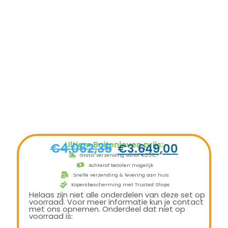
Ultiem Buitenleven prijs:
€
4.062,35
€
3.649,00
Gratis verzending vanaf €250,-*
Achteraf betalen mogelijk
Snelle verzending & levering aan huis
Kopersbescherming met Trusted Shops
Helaas zijn niet alle onderdelen van deze set op
voorraad. Voor meer informatie kun je contact
met ons opnemen. Onderdeel dat niet op
voorraad is: