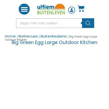
Woon accessoires
Home
Barbecues
Buitenkeukens
/
/
/ Big Green Egg Large
Outdoor Kitchen
Big Green Egg Large Outdoor Kitchen