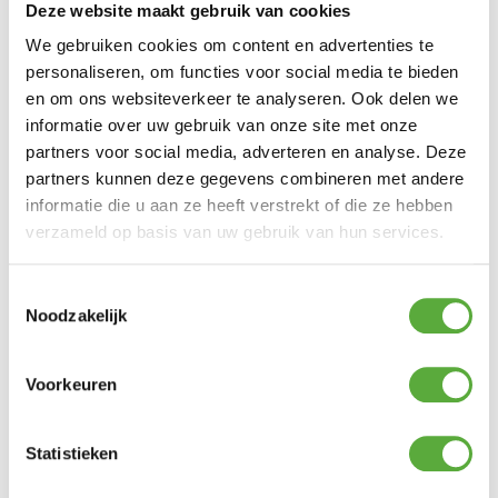
Deze website maakt gebruik van cookies
Big Green Egg ConvEGGtor Large
We gebruiken cookies om content en advertenties te
Merk
personaliseren, om functies voor social media te bieden
Big Green Egg
en om ons websiteverkeer te analyseren. Ook delen we
informatie over uw gebruik van onze site met onze
SKU
partners voor social media, adverteren en analyse. Deze
401021
partners kunnen deze gegevens combineren met andere
informatie die u aan ze heeft verstrekt of die ze hebben
EAN
verzameld op basis van uw gebruik van hun services.
0665719401021
Toestemmingsselectie
Big Green Egg 1 Piece convEggtor Basket -
Noodzakelijk
Large
Merk
Voorkeuren
Big Green Egg
SKU
Statistieken
120724