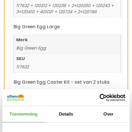
117632 + 120212 + 120236 + 2×120250 + 120243 +
3×120410 + 401021 + 120724 + 2×120786
Big Green Egg Large
Merk
Big Green Egg
SKU
117632
Big Green Egg Caster Kit - set van 2 stuks
Merk
Big Green Egg
SKU
Toestemming
Details
Over
120410