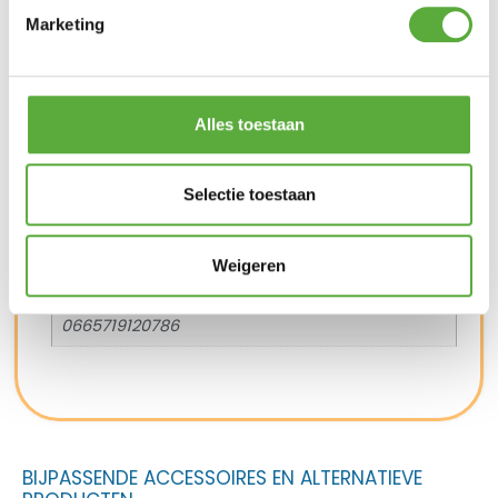
EAN
Marketing
665719120724
Big Green Egg Gietijzeren Half Moon Grid Large
Alles toestaan
Merk
Big Green Egg
Selectie toestaan
SKU
BGE-120786
Weigeren
EAN
0665719120786
BIJPASSENDE ACCESSOIRES EN ALTERNATIEVE