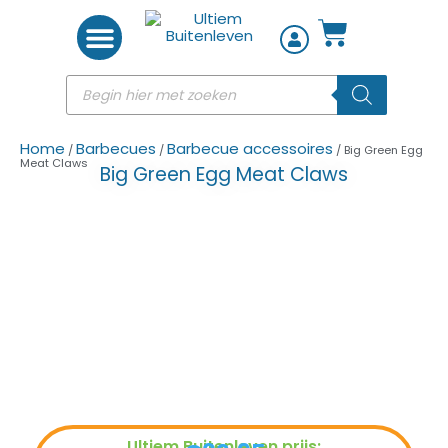
Woon accessoires
Home
Barbecues
Barbecue accessoires
/
/
/ Big Green Egg
Meat Claws
Big Green Egg Meat Claws
Ultiem Buitenleven prijs: