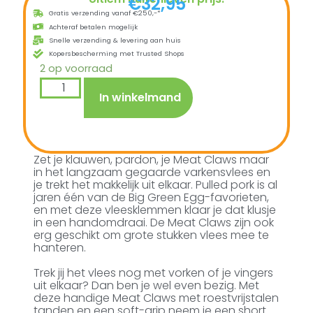
€
32,95
Gratis verzending vanaf €250,-*
Achteraf betalen mogelijk
Snelle verzending & levering aan huis
Kopersbescherming met Trusted Shops
2 op voorraad
In winkelmand
Zet je klauwen, pardon, je Meat Claws maar
in het langzaam gegaarde varkensvlees en
je trekt het makkelijk uit elkaar. Pulled pork is al
jaren één van de Big Green Egg-favorieten,
en met deze vleesklemmen klaar je dat klusje
in een handomdraai. De Meat Claws zijn ook
erg geschikt om grote stukken vlees mee te
hanteren.
Trek jij het vlees nog met vorken of je vingers
uit elkaar? Dan ben je wel even bezig. Met
deze handige Meat Claws met roestvrijstalen
tanden en een soft-grip neem je een short