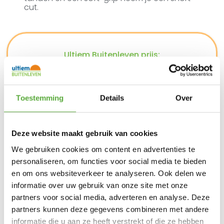
cut.
Ultiem Buitenleven prijs:
€
32,95
2 op voorraad
Toestemming
Details
Over
In winkelmand
Deze website maakt gebruik van cookies
Gratis verzending vanaf €250,-*
Achteraf betalen mogelijk
We gebruiken cookies om content en advertenties te
Snelle verzending & levering aan huis
personaliseren, om functies voor social media te bieden
Kopersbescherming met Trusted Shops
en om ons websiteverkeer te analyseren. Ook delen we
SKU
114099
informatie over uw gebruik van onze site met onze
Categorieën
Barbecue accessoires
,
Barbecues
,
Big
Green Egg accessoires
partners voor social media, adverteren en analyse. Deze
Merk:
Big Green Egg
partners kunnen deze gegevens combineren met andere
Big Green Egg
Merk
informatie die u aan ze heeft verstrekt of die ze hebben