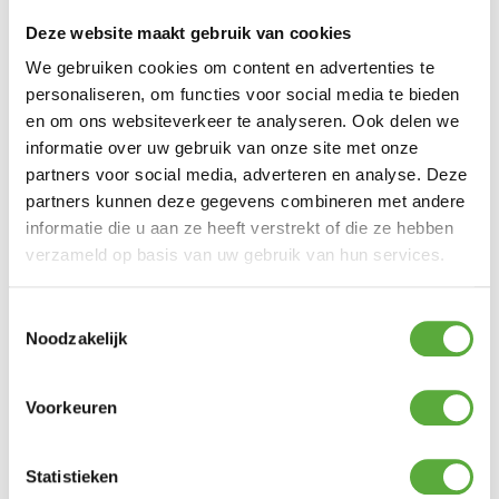
Deze website maakt gebruik van cookies
Gratis verzending vanaf €250,-*
Achteraf betalen mogelijk
We gebruiken cookies om content en advertenties te
Snelle verzending & levering aan huis
personaliseren, om functies voor social media te bieden
Kopersbescherming met Trusted Shops
en om ons websiteverkeer te analyseren. Ook delen we
SKU
117250
Categorieën
Barbecue accessoires
,
Barbecues
,
Big
informatie over uw gebruik van onze site met onze
Green Egg accessoires
Merk:
Big Green Egg
partners voor social media, adverteren en analyse. Deze
partners kunnen deze gegevens combineren met andere
Merk
informatie die u aan ze heeft verstrekt of die ze hebben
Big Green Egg
verzameld op basis van uw gebruik van hun services.
SKU
117250
Toestemmingsselectie
Noodzakelijk
Voorkeuren
Statistieken
Gratis verzending vanaf €250,-*