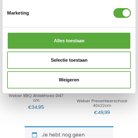
Achteraf betalen mogelijk
Kopersbescherming met Trusted Shops
Marketing
GERELATEERDE PRODUCTEN
Alles toestaan
Weber Vis en Groentebasket
Weber adapterset
Klein
€
59,95
€
33,95
Selectie toestaan
Weigeren
Weber BBQ Afdekhoes Ø47
cm
Weber Presenteerschaal
40x22cm
€
34,95
€
49,99
Je hebt nog geen