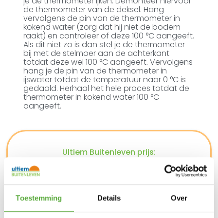
je de thermometer ijken. Demonteer hiervoor
de thermometer van de deksel. Hang
vervolgens de pin van de thermometer in
kokend water (zorg dat hij niet de bodem
raakt) en controleer of deze 100 °C aangeeft.
Als dit niet zo is dan stel je de thermometer
bij met de stelmoer aan de achterkant
totdat deze wel 100 °C aangeeft. Vervolgens
hang je de pin van de thermometer in
ijswater totdat de temperatuur naar 0 °C is
gedaald. Herhaal het hele proces totdat de
thermometer in kokend water 100 °C
aangeeft.
Ultiem Buitenleven prijs:
€
102,95
2 op voorraad
In winkelmand
Toestemming
Details
Over