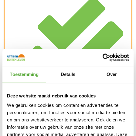
Toestemming
Details
Over
Deze website maakt gebruik van cookies
Kopersbescherming met Trusted Shops
SKU
BGE-117649
Categorie
Big Green Egg barbecues
Merk:
We gebruiken cookies om content en advertenties te
Big Green Egg
personaliseren, om functies voor social media te bieden
en om ons websiteverkeer te analyseren. Ook delen we
Productmaat
61 cm
informatie over uw gebruik van onze site met onze
Merk
Big Green Egg
partners voor social media, adverteren en analyse. Deze