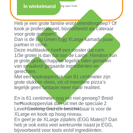
In winkelmand
Snelle verzending & levering aan huis
Heb je een grote familie en/of vriendengroep? Of
kook je professioneel, bijvoorbeeld als cateraar
voor grote groepen?
Dan is de Big Green Egg XLarge kamado jouw
partner in crime.
Deze multitasker heeft een rooster dat ruim
1/3e groter is dan dat van de Large. Hierdoor kun
je grote gezelschappen tegelijk laten genieten
van smaakvol gegaarde ingrediënten en
gerechten.
Met een kookoppervlak van 61 centimeter zijn
grote stukken vlees, vis of meerdere pizza’s
tegelijk geen fantasie meer maar realiteit.
En is 61 centimeter nog net niet genoeg? Breid
het kookoppervlak dan uit met de speciale 2
Level Cooking Grid die beschikbaar is voor de
Kopersbescherming met Trusted Shops
XLarge en kook op hoog niveau.
En geef je de XLarge zijtafels (EGG Mates)? Dan
heb je ook extra veel werkruimte naast je EGG,
bijvoorbeeld voor tools en/of ingrediënten.