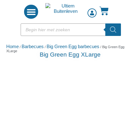
Woon accessoires
Home
Barbecues
Big Green Egg barbecues
/
/
/ Big Green Egg
XLarge
Big Green Egg XLarge