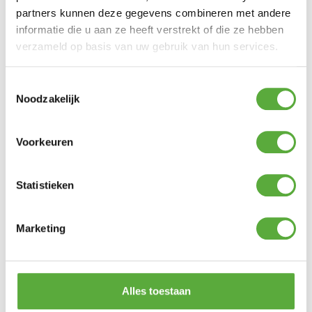
partners kunnen deze gegevens combineren met andere
Kleur
Groen
informatie die u aan ze heeft verstrekt of die ze hebben
Materiaal
verzameld op basis van uw gebruik van hun services.
Keramiek
SKU
BGE-117649
Toestemmingsselectie
Noodzakelijk
Voorkeuren
BIJPASSENDE ACCESSOIRES EN ALTERNATIEVE
PRODUCTEN
Statistieken
Big Green Egg IntEGGrated Nest + Handler XLarge
Marketing
€
495,00
Big Green Egg afdekhoes IntEGGrated Nest XL, L, Frame
Medium
Alles toestaan
€
138,75