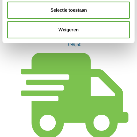
Selectie toestaan
Big Green Egg Dutch Oven Ovaal 5.2L
€
237,95
Weigeren
Big Green Egg Carbon Steel Grill Wok
€
99,50