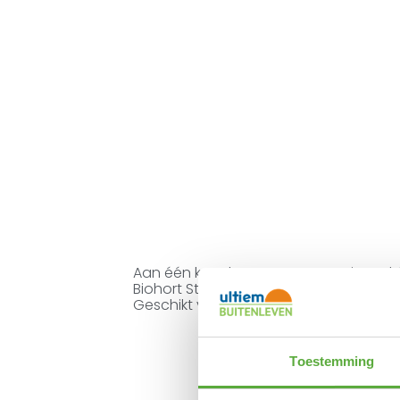
Aan één kant kunnen twee stevige r
Biohort Stylebox verplaatst kan worden
Geschikt voor alle maten van het type
Toestemming
Gratis verzending 