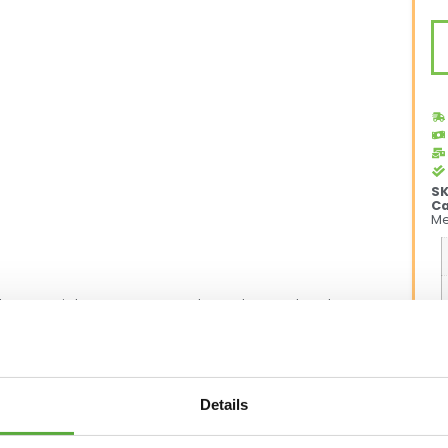
S
Ca
Me
ubberen wielen gemonteerd worden zodat de
..
 Stylebox.
Details
vanaf €250,-*
Achteraf betalen mogelijk
Kopersbeschermi