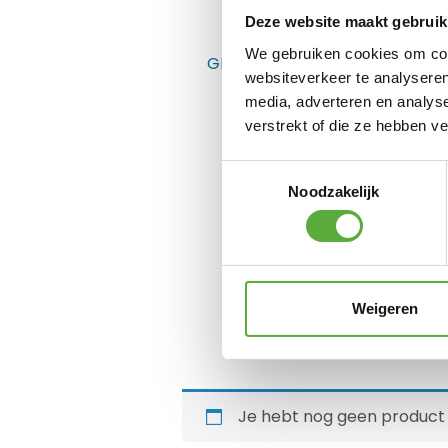
Deze website maakt gebruik
We gebruiken cookies om cont
GERELATEERDE PRODUCTEN
websiteverkeer te analyseren
media, adverteren en analys
verstrekt of die ze hebben v
Toestemmingsselectie
Noodzakelijk
Biohort Stylebox 170cm –
Weigeren
Kwartsgrijs
€
999,00
Je hebt nog geen product