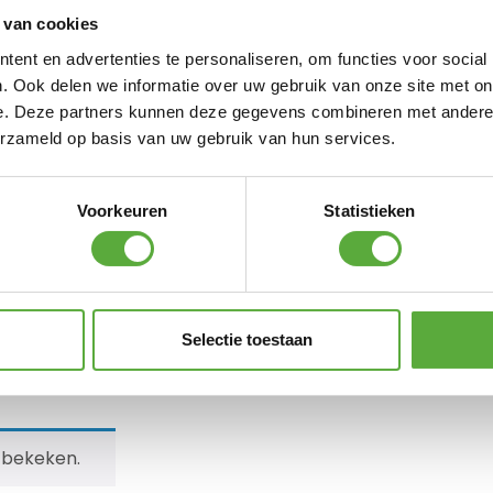
 van cookies
ent en advertenties te personaliseren, om functies voor social
. Ook delen we informatie over uw gebruik van onze site met on
e. Deze partners kunnen deze gegevens combineren met andere i
erzameld op basis van uw gebruik van hun services.
Voorkeuren
Statistieken
Hobbybox 160cm High –
Kussentas Platinum
Selectie toestaan
Zilver
Aerocover 125x32xH50cm
€
599,00
€
32,95
 bekeken.