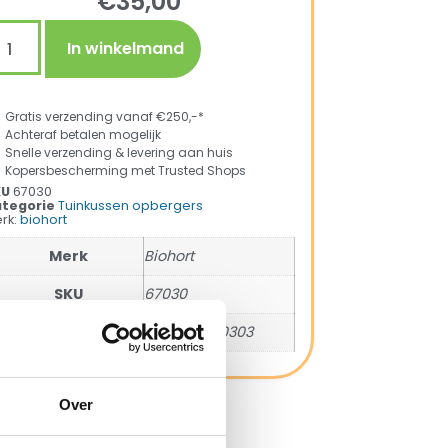
€
35,00
In winkelmand
Gratis verzending vanaf €250,-*
Achteraf betalen mogelijk
Snelle verzending & levering aan huis
Kopersbescherming met Trusted Shops
KU
67030
tegorie
Tuinkussen opbergers
rk:
biohort
Merk
Biohort
SKU
67030
EAN
9003414670303
Over
ng met Trusted Shops