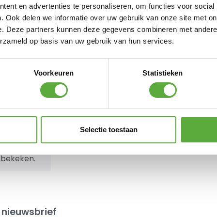
ent en advertenties te personaliseren, om functies voor social
. Ook delen we informatie over uw gebruik van onze site met on
e. Deze partners kunnen deze gegevens combineren met andere i
erzameld op basis van uw gebruik van hun services.
Voorkeuren
Statistieken
Gently Teerverwijderaar
€
13,95
Bo-Camp Noppenmatras
190x60x6cm schuimrubber
€
36,95
Selectie toestaan
 bekeken.
 nieuwsbrief