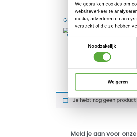
We gebruiken cookies om cont
websiteverkeer te analyseren
media, adverteren en analys
GERELATEERDE PRODUCTEN
verstrekt of die ze hebben v
Toestemmingsselectie
Noodzakelijk
Bo-Camp Boogstokken
Fiberglas reparatieset
4x50cm Ø11mm
€
9,95
Weigeren
Je hebt nog geen product
Meld je aan voor onze