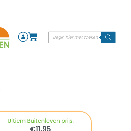
Ultiem Buitenleven prijs:
€
11,95