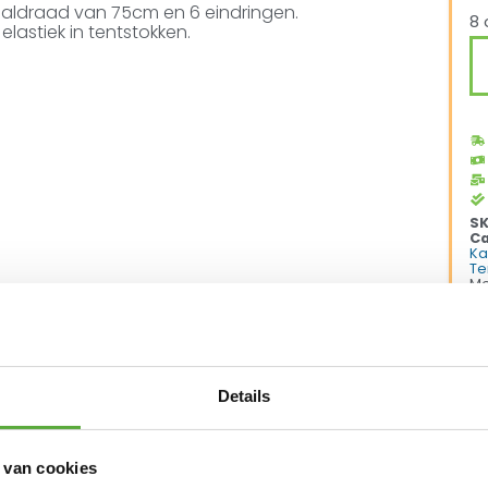
aaldraad van 75cm en 6 eindringen.
8 
lastiek in tentstokken.
S
Ca
K
Te
Me
Details
 van cookies
vanaf €250,-*
Achteraf betalen mogelijk
Kopersbeschermi