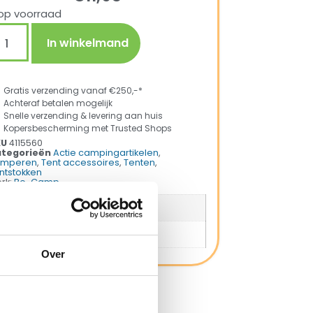
op voorraad
In winkelmand
Gratis verzending vanaf €250,-*
Achteraf betalen mogelijk
Snelle verzending & levering aan huis
Kopersbescherming met Trusted Shops
KU
4115560
tegorieën
Actie campingartikelen
,
amperen
,
Tent accessoires
,
Tenten
,
ntstokken
rk:
Bo-Camp
Merk
Bo-Camp
Productkleur
Wit
Over
ng met Trusted Shops