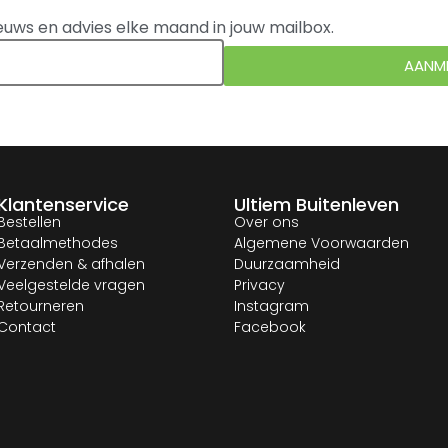
euws en advies elke maand in jouw mailbox.
AANM
Klantenservice
Ultiem Buitenleven
Bestellen
Over ons
Betaalmethodes
Algemene Voorwaarden
Verzenden & afhalen
Duurzaamheid
Veelgestelde vragen
Privacy
Retourneren
Instagram
Contact
Facebook