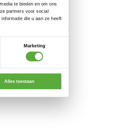
 media te bieden en om ons
ze partners voor social
nformatie die u aan ze heeft
Marketing
Bo-Camp Droogrek
Compact met
ophangbeugels
draadlengte 3 meter
€
12,95
Alles toestaan