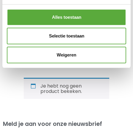
Alles toestaan
Selectie toestaan
Bo-Camp Voortenttapijt Clips
Bo-Camp Stoelhoes Badstof
Weigeren
ZB/4
M Donkergrijs
€
7,95
€
21,95
Je hebt nog geen
product bekeken.
Meld je aan voor onze nieuwsbrief