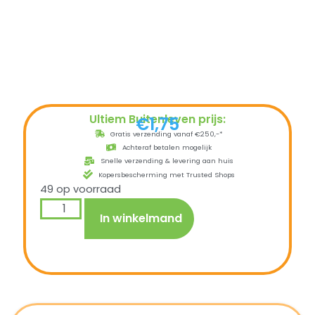
Ultiem Buitenleven prijs:
€
1,75
Gratis verzending vanaf €250,-*
Achteraf betalen mogelijk
Snelle verzending & levering aan huis
Kopersbescherming met Trusted Shops
49 op voorraad
In winkelmand