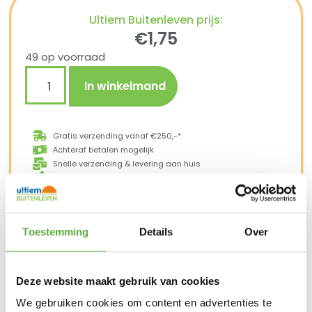
Ultiem Buitenleven prijs:
€
1,75
49 op voorraad
In winkelmand
Gratis verzending vanaf €250,-*
Achteraf betalen mogelijk
Snelle verzending & levering aan huis
Kopersbescherming met Trusted Shops
SKU
4114380
Categorieën
Actie campingartikelen
,
Kamperen
,
Tenten
Merk:
Bo-Camp
Toestemming
Details
Over
Deze website maakt gebruik van cookies
Gratis verzending vanaf €250,-*
We gebruiken cookies om content en advertenties te
Achteraf betalen mogelijk