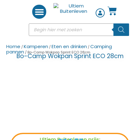
Woon accessoires
Home
Kamperen
Eten en drinken
Camping
/
/
/
pannen
/ Bo-Camp Wokpan Sprint ECO 28cm
Bo-Camp Wokpan Sprint ECO 28cm
Ultiem Buitenleven prijs: