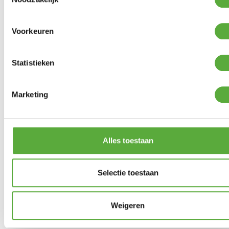
Voorkeuren
Bo-Camp Dutch Oven 6QT
Urban Outdoor
123 Products Polijstpasta fijn
in pot 540 gram
€
49,95
Statistieken
€
17,99
Marketing
Bo-Camp Krukje + oplegblad
Alles toestaan
€
32,95
Selectie toestaan
Je hebt nog geen
product bekeken.
Weigeren