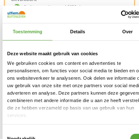
Gratis verzending vanaf €250,-*
Achteraf betalen mogelijk
Snelle verzending & levering aan huis
Kopersbescherming met Trusted Shops
Toestemming
Details
Over
SKU
2304207
Categorieën
Actie campingartikelen
,
Camping pannen
,
Eten en drinken
,
Kamperen
Merk:
Bo-Camp
Deze website maakt gebruik van cookies
Productkleur
We gebruiken cookies om content en advertenties te
Antraciet/Wit
personaliseren, om functies voor social media te bieden en 
ons websiteverkeer te analyseren. Ook delen we informatie 
uw gebruik van onze site met onze partners voor social medi
adverteren en analyse. Deze partners kunnen deze gegeven
combineren met andere informatie die u aan ze heeft verstrek
die ze hebben verzameld op basis van uw gebruik van hun
Gratis verzending vanaf €250,-*
services.
Achteraf betalen mogelijk
Kopersbescherming met Trusted Shops
Toestemmingsselectie
GERELATEERDE PRODUCTEN
Noodzakelijk