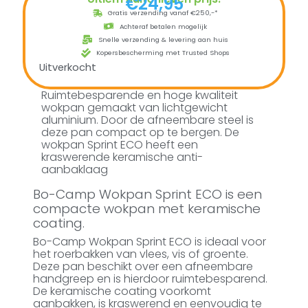
€
24,95
Gratis verzending vanaf €250,-*
Achteraf betalen mogelijk
Snelle verzending & levering aan huis
Kopersbescherming met Trusted Shops
Uitverkocht
Ruimtebesparende en hoge kwaliteit
wokpan gemaakt van lichtgewicht
aluminium. Door de afneembare steel is
deze pan compact op te bergen. De
wokpan Sprint ECO heeft een
kraswerende keramische anti-
aanbaklaag
Bo-Camp Wokpan Sprint ECO is een
compacte wokpan met keramische
coating.
Bo-Camp Wokpan Sprint ECO is ideaal voor
het roerbakken van vlees, vis of groente.
Deze pan beschikt over een afneembare
handgreep en is hierdoor ruimtebesparend.
De keramische coating voorkomt
aanbakken, is kraswerend en eenvoudig te