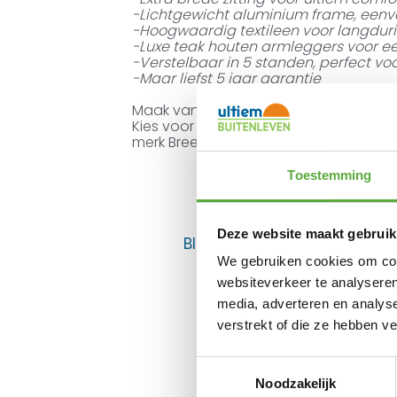
-Lichtgewicht aluminium frame, een
-Hoogwaardig textileen voor langduri
-Luxe teak houten armleggers voor een 
-Verstelbaar in 5 standen, perfect vo
-Maar liefst 5 jaar garantie
Maak van jouw tuin of balkon dé plek
Kies voor kwaliteit, comfort en elegan
merk Breez.
Toestemming
Deze website maakt gebruik
BIJPASSENDE ACCESSOIRES E
We gebruiken cookies om cont
websiteverkeer te analyseren
media, adverteren en analys
verstrekt of die ze hebben v
Toestemmingsselectie
Noodzakelijk