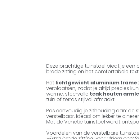
Deze prachtige tuinstoel biedt je een
brede zitting en het comfortabele text
Het
lichtgewicht aluminium frame
verplaatsen, zodat je altijd precies kun
warme, sfeervolle
teak houten arml
tuin of terras stijlvol afmaakt.
Pas eenvoudig je zithouding aan: de sto
verstelbaar, ideaal om lekker te dineren 
Met de Venetie tuinstoel wordt ontspa
Voordelen van de verstelbare tuinstoel
-Extra brede zitting voor ultiem comfo