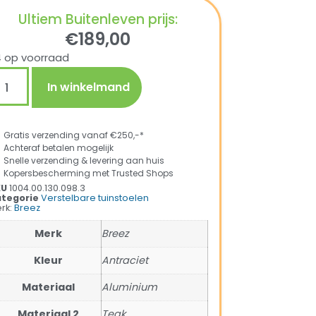
Ultiem Buitenleven prijs:
€
189,00
 op voorraad
In winkelmand
Gratis verzending vanaf €250,-*
Achteraf betalen mogelijk
Snelle verzending & levering aan huis
Kopersbescherming met Trusted Shops
KU
1004.00.130.098.3
tegorie
Verstelbare tuinstoelen
rk:
Breez
Merk
Breez
Kleur
Antraciet
Materiaal
Aluminium
Materiaal 2
Teak