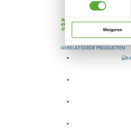
Gratis verzending vanaf €250,-*
Achteraf betalen mogelijk
Kopersbescherming met Trusted
Weigeren
GERELATEERDE PRODUCTEN