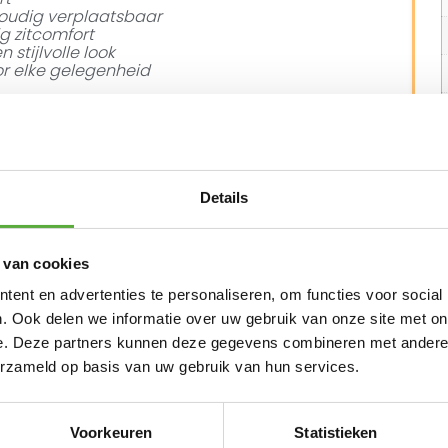
voudig verplaatsbaar
g zitcomfort
stijlvolle look
or elke gelegenheid
 om samen te genieten, ontspannen en beleven.
tie met de verstelbare tuinstoel Venetië van het
Details
 van cookies
N ALTERNATIEVE PRODUCTEN
ent en advertenties te personaliseren, om functies voor social
. Ook delen we informatie over uw gebruik van onze site met on
Breez Turijn verstelbare stoel – Teak arm
e. Deze partners kunnen deze gegevens combineren met andere i
erzameld op basis van uw gebruik van hun services.
€
179,00
Breez Lecce Voetenbank
Voorkeuren
Statistieken