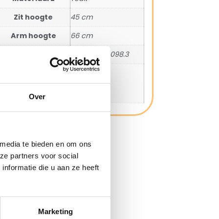
Zit hoogte
45 cm
Arm hoogte
66 cm
SKU
1004.00.130.098.3
Maximale
130 kg
belastbaarheid
(kg)
Over
 media te bieden en om ons
ze partners voor social
nformatie die u aan ze heeft
Marketing