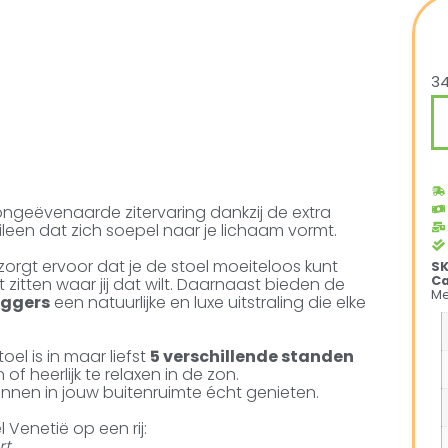
34
 ongeëvenaarde zitervaring dankzij de extra
ileen dat zich soepel naar je lichaam vormt.
zorgt ervoor dat je de stoel moeiteloos kunt
S
Ca
t zitten waar jij dat wilt. Daarnaast bieden de
Me
eggers
een natuurlijke en luxe uitstraling die elke
el is in maar liefst
5 verschillende standen
of heerlijk te relaxen in de zon.
nnen in jouw buitenruimte écht genieten.
 Venetië op een rij:
rt