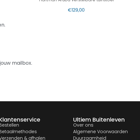
€
129,00
n.
jouw mailbox.
Klantenservice
Ultiem Buitenleven
Bestellen
Over ons
Betaalmethodes
Algemene Voorwaarden
Verzenden & afhalen
Duurzaamheid