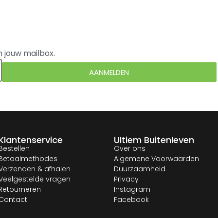
n jouw mailbox.
AANMELDEN
Klantenservice
Ultiem Buitenleven
Bestellen
Over ons
Betaalmethodes
Algemene Voorwaarden
Verzenden & afhalen
Duurzaamheid
Veelgestelde vragen
Privacy
Retourneren
Instagram
Contact
Facebook