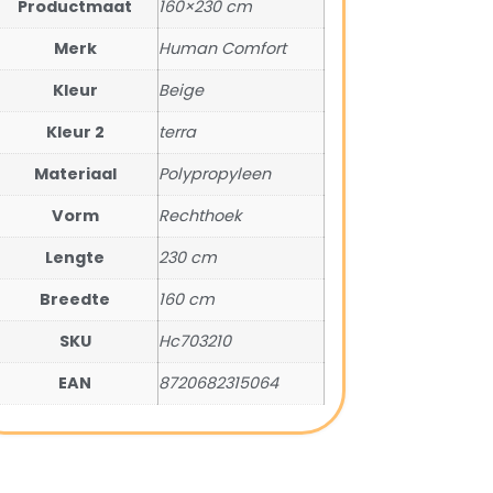
Productmaat
160×230 cm
Merk
Human Comfort
Kleur
Beige
Kleur 2
terra
Materiaal
Polypropyleen
Vorm
Rechthoek
Lengte
230 cm
Breedte
160 cm
SKU
Hc703210
EAN
8720682315064