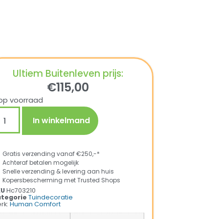
Ultiem Buitenleven prijs:
€
115,00
op voorraad
In winkelmand
Gratis verzending vanaf €250,-*
Achteraf betalen mogelijk
Snelle verzending & levering aan huis
Kopersbescherming met Trusted Shops
KU
Hc703210
tegorie
Tuindecoratie
rk:
Human Comfort