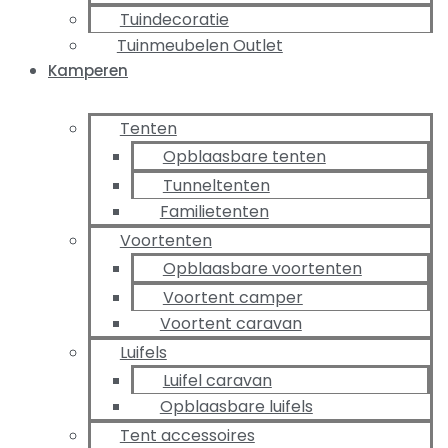
Tuindecoratie
Tuinmeubelen Outlet
Kamperen
Tenten
Opblaasbare tenten
Tunneltenten
Familietenten
Voortenten
Opblaasbare voortenten
Voortent camper
Voortent caravan
Luifels
Luifel caravan
Opblaasbare luifels
Tent accessoires