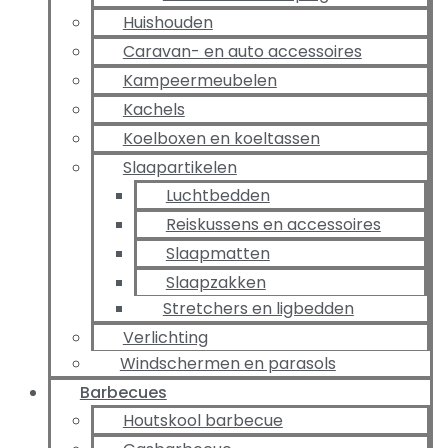
Huishouden
Caravan- en auto accessoires
Kampeermeubelen
Kachels
Koelboxen en koeltassen
Slaapartikelen
Luchtbedden
Reiskussens en accessoires
Slaapmatten
Slaapzakken
Stretchers en ligbedden
Verlichting
Windschermen en parasols
Barbecues
Houtskool barbecue