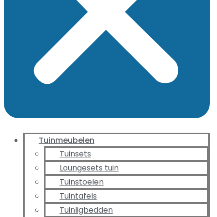
Tuinmeubelen
Tuinsets
Loungesets tuin
Tuinstoelen
Tuintafels
Tuinligbedden