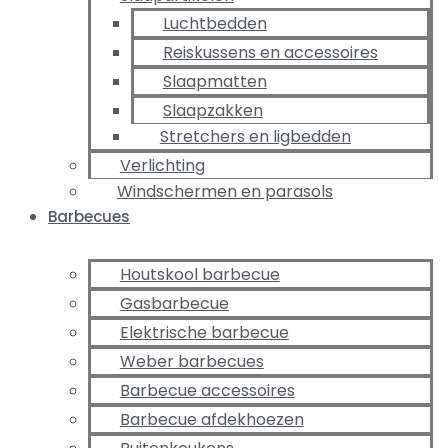
Luchtbedden
Reiskussens en accessoires
Slaapmatten
Slaapzakken
Stretchers en ligbedden
Verlichting
Windschermen en parasols
Barbecues
Houtskool barbecue
Gasbarbecue
Elektrische barbecue
Weber barbecues
Barbecue accessoires
Barbecue afdekhoezen