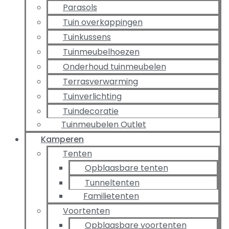
Parasols
Tuin overkappingen
Tuinkussens
Tuinmeubelhoezen
Onderhoud tuinmeubelen
Terrasverwarming
Tuinverlichting
Tuindecoratie
Tuinmeubelen Outlet
Kamperen
Tenten
Opblaasbare tenten
Tunneltenten
Familietenten
Voortenten
Opblaasbare voortenten