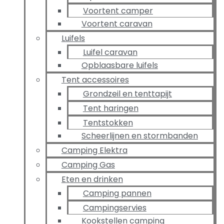
Voortent camper
Voortent caravan
Luifels
Luifel caravan
Opblaasbare luifels
Tent accessoires
Grondzeil en tenttapijt
Tent haringen
Tentstokken
Scheerlijnen en stormbanden
Camping Elektra
Camping Gas
Eten en drinken
Camping pannen
Campingservies
Kookstellen camping