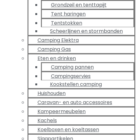
Grondzeil en tenttapijt
Tent haringen
Tentstokken
Scheerlijnen en stormbanden
Camping Elektra
Camping Gas
Eten en drinken
Camping pannen
Campingservies
Kookstellen camping
Huishouden
Caravan- en auto accessoires
Kampeermeubelen
Kachels
Koelboxen en koeltassen
Slaapartikelen