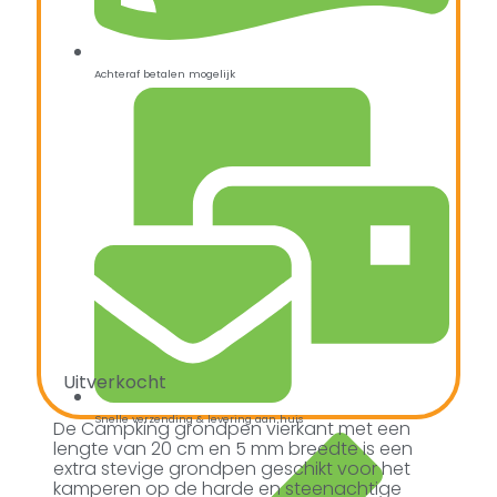
Achteraf betalen mogelijk
Uitverkocht
Snelle verzending & levering aan huis
De Campking grondpen vierkant met een
lengte van 20 cm en 5 mm breedte is een
extra stevige grondpen geschikt voor het
kamperen op de harde en steenachtige