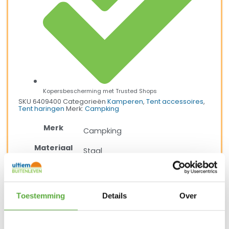
Kopersbescherming met Trusted Shops
SKU
6409400
Categorieën
Kamperen
,
Tent accessoires
,
Tent haringen
Merk:
Campking
Merk
Campking
Materiaal
Staal
Lengte
20 cm
Draaggewicht
0,27 kg
Toestemming
Details
Over
SKU
6409400