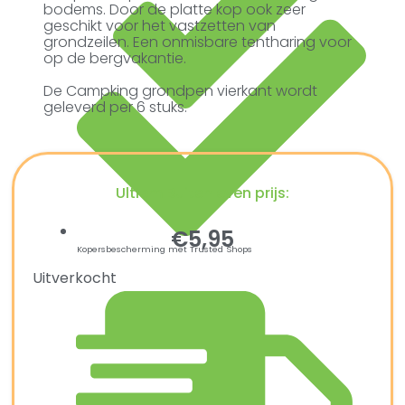
bodems. Door de platte kop ook zeer
geschikt voor het vastzetten van
grondzeilen. Een onmisbare tentharing voor
op de bergvakantie.
De Campking grondpen vierkant wordt
geleverd per 6 stuks.
Ultiem Buitenleven prijs:
€
5,95
Kopersbescherming met Trusted Shops
Uitverkocht