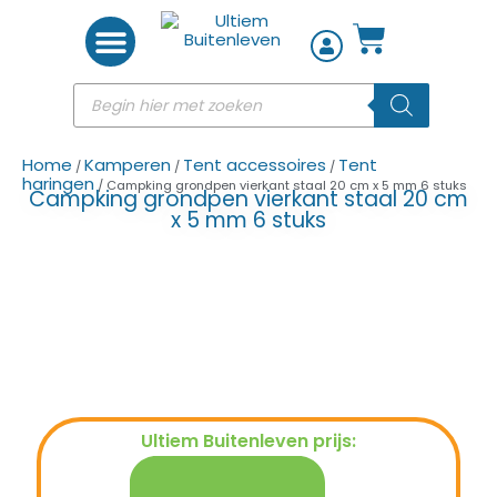
Woon accessoires
Home
Kamperen
Tent accessoires
Tent
/
/
/
haringen
/ Campking grondpen vierkant staal 20 cm x 5 mm 6 stuks
Campking grondpen vierkant staal 20 cm
x 5 mm 6 stuks
Ultiem Buitenleven prijs:
€
5,95