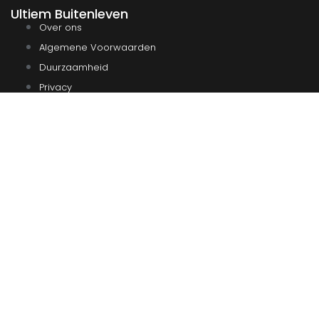
Ultiem Buitenleven
Over ons
Algemene Voorwaarden
Duurzaamheid
Privacy
Instagram
Facebook