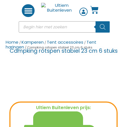
Woon accessoires
Home
Kamperen
Tent accessoires
Tent
/
/
/
haringen
/ Campking rotspen stabiel 23 cm 6 stuks
Campking rotspen stabiel 23 cm 6 stuks
Ultiem Buitenleven prijs:
€
5,95