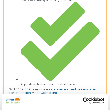
Snelle verzending & levering aan huis
Kopersbescherming met Trusted Shops
SKU
6409100
Categorieën
Kamperen
,
Tent accessoires
,
Tent haringen
Merk:
Campking
Merk
Campking