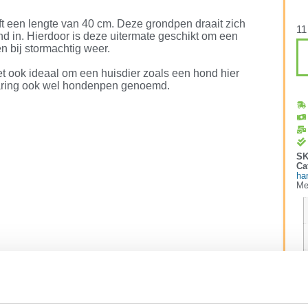
 een lengte van 40 cm. Deze grondpen draait zich
11
nd in. Hierdoor is deze uitermate geschikt om een
ven bij stormachtig weer.
t ook ideaal om een huisdier zoals een hond hier
haring ook wel hondenpen genoemd.
S
Ca
ha
Me