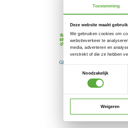
Toestemming
Deze website maakt gebruik
We gebruiken cookies om cont
Gratis verzending vanaf €250,-*
Achteraf betalen mogelijk
websiteverkeer te analyseren
Kopersbescherming met Trusted Sho
media, adverteren en analys
verstrekt of die ze hebben v
GERELATEERDE PRODUCTEN
Toestemmingsselectie
Noodzakelijk
Weigeren