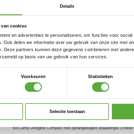
Details
 van cookies
ent en advertenties te personaliseren, om functies voor social
. Ook delen we informatie over uw gebruik van onze site met on
ps
e. Deze partners kunnen deze gegevens combineren met andere i
erzameld op basis van uw gebruik van hun services.
Voorkeuren
Statistieken
Mepal Kom Bacic 200 ml Ocean Blue
€
2,49
Gently Teerverwijderaar
Selectie toestaan
€
13,95
Bo-Camp Droogrek Compact met ophangbeugels draadlengte 3 meter