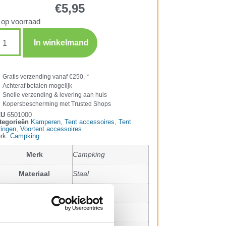
€
5,95
 op voorraad
In winkelmand
Gratis verzending vanaf €250,-*
Achteraf betalen mogelijk
Snelle verzending & levering aan huis
Kopersbescherming met Trusted Shops
KU
6501000
tegorieën
Kamperen
,
Tent accessoires
,
Tent
ringen
,
Voortent accessoires
rk:
Campking
Merk
Campking
Materiaal
Staal
Lengte
40 cm
Draaggewicht
0,36 kg