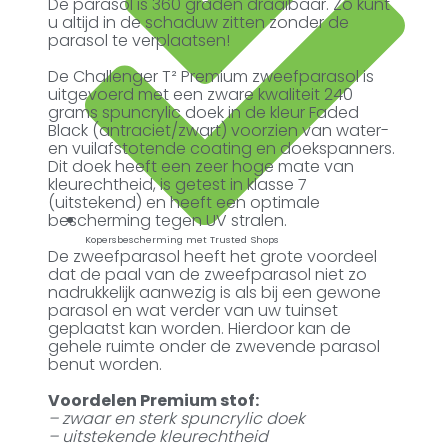
De parasol is 360 graden draaibaar. Zo kunt
u altijd in de schaduw zitten zonder de
parasol te verplaatsen!
De Challenger T² Premium zweefparasol is
uitgevoerd met een zware kwaliteit 240
grams spuncrylic doek in de kleur Faded
Black (antraciet/zwart) voorzien van water-
en vuilafstotende coating en doekspanners.
Dit doek heeft een zeer hoge mate van
kleurechtheid, is getest in klasse 7
(uitstekend) en heeft een optimale
bescherming tegen UV stralen.
Kopersbescherming met Trusted Shops
De zweefparasol heeft het grote voordeel
dat de paal van de zweefparasol niet zo
nadrukkelijk aanwezig is als bij een gewone
parasol en wat verder van uw tuinset
geplaatst kan worden. Hierdoor kan de
gehele ruimte onder de zwevende parasol
benut worden.
Voordelen Premium stof:
– zwaar en sterk spuncrylic doek
– uitstekende kleurechtheid