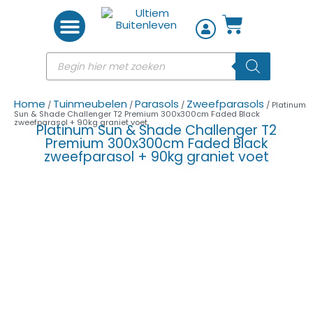
Woon accessoires
Home
Tuinmeubelen
Parasols
Zweefparasols
/
/
/
/ Platinum
Sun & Shade Challenger T2 Premium 300x300cm Faded Black
zweefparasol + 90kg graniet voet
Platinum Sun & Shade Challenger T2
Premium 300x300cm Faded Black
zweefparasol + 90kg graniet voet