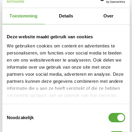
Toestemming
Details
Over
Deze website maakt gebruik van cookies
We gebruiken cookies om content en advertenties te
personaliseren, om functies voor social media te bieden
en om ons websiteverkeer te analyseren. Ook delen we
informatie over uw gebruik van onze site met onze
partners voor social media, adverteren en analyse. Deze
partners kunnen deze gegevens combineren met andere
informatie die u aan ze heeft verstrekt of die ze hebben
Kopersbescherming met Trusted Shops
verzameld op basis van uw gebruik van hun services.
SKU
7139P+6047
Categorieën
Parasols
,
Zweefparasols
Merk:
Platinum Casual Living
Platinum
Merk
Toestemmingsselectie
Antraciet
Kleur
Noodzakelijk
Aluminium
Materiaal
Spuncrylic
Materiaal 2