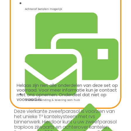
Achteraf betalen mogelijk
Helaas zijn niet alle onderdelen van deze set op
voorraad. Voor meer informatie kun je contact
met ons opnemen. Onderdeel dat niet op
voorraad is:
Snelle verzending & levering aan huis
Deze vierkante zweefparasol is voorzien van
het unieke T² kantelsysteem met rvs
binnenwerk. Hierdoor kunt u uw zweefparasol
traploos zijwaarts en achterover kantelen.