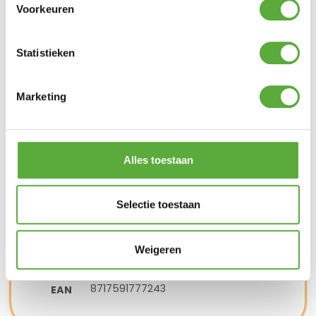
Voorkeuren
Aluminium
Frame
Vierkant
Vorm
300 cm
Lengte
Statistieken
300 cm
Breedte
7139P+6047
SKU
Marketing
Platinum Sun & Shade Zweefparasolvoet
Milano 90kg Graniet
Platinum
Merk
Alles toestaan
Zwart
Kleur
Graniet
Materiaal
Vierkant
Vorm
Selectie toestaan
76 cm
Lengte
76 cm
Breedte
Weigeren
9 cm
Hoogte
6047
SKU
8717591777243
EAN