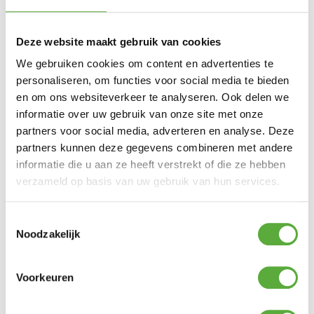
Deze website maakt gebruik van cookies
We gebruiken cookies om content en advertenties te
Ultiem Buitenleven prijs:
€
32,95
personaliseren, om functies voor social media te bieden
Gratis verzending vanaf €250,-*
en om ons websiteverkeer te analyseren. Ook delen we
Achteraf betalen mogelijk
Snelle verzending & levering aan huis
informatie over uw gebruik van onze site met onze
Kopersbescherming met Trusted Shops
partners voor social media, adverteren en analyse. Deze
1 op voorraad
partners kunnen deze gegevens combineren met andere
informatie die u aan ze heeft verstrekt of die ze hebben
In winkelmand
verzameld op basis van uw gebruik van hun services.
Toestemmingsselectie
De COBB Bamboe snijplank is de ideale
Noodzakelijk
accessoire voor bij het bereiden van je
gerechtend op de COBB BBQ. Snijdt je
groentes, vlees, vis op de plank en dek deze
Voorkeuren
af met de deksel van je COBB Pro of COBB
Premier. De deksel past namelijk perfect in de
rand van je snijplank. Je kunt de plank ook