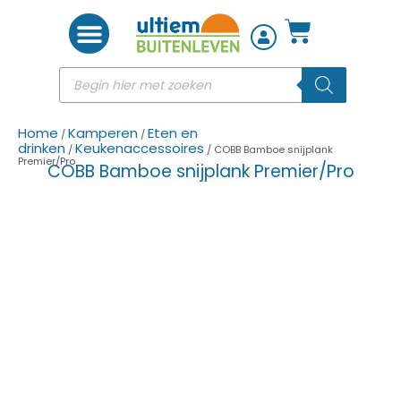
Woon accessoires
Home
Kamperen
Eten en
/
/
drinken
Keukenaccessoires
/
/ COBB Bamboe snijplank
Premier/Pro
COBB Bamboe snijplank Premier/Pro