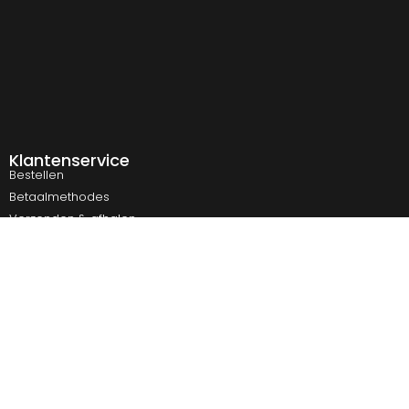
Klantenservice
Bestellen
Betaalmethodes
Verzenden & afhalen
Veelgestelde vragen
Retourneren
Contact