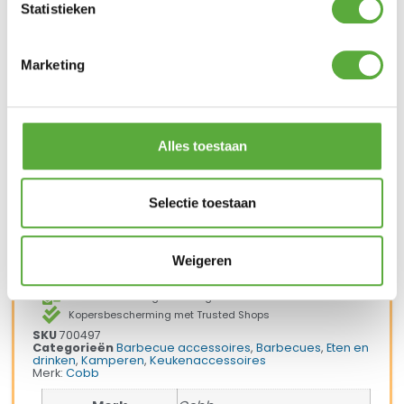
gebruiken als serveerplank voor de lekkere
Statistieken
hapjes die je klaargemaakt hebt op je COBB.
Marketing
Ultiem Buitenleven prijs:
€
32,95
Alles toestaan
1 op voorraad
In winkelmand
Selectie toestaan
Weigeren
Gratis verzending vanaf €250,-*
Achteraf betalen mogelijk
Snelle verzending & levering aan huis
Kopersbescherming met Trusted Shops
SKU
700497
Categorieën
Barbecue accessoires
,
Barbecues
,
Eten en
drinken
,
Kamperen
,
Keukenaccessoires
Merk:
Cobb