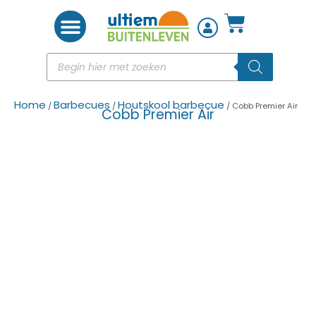
Woon accessoires
Home
Barbecues
Houtskool barbecue
/
/
/ Cobb Premier Air
Cobb Premier Air