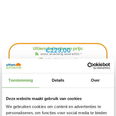
Ultiem Buitenleven prijs:
€
229,00
Gratis verzending vanaf €250,-*
Achteraf betalen mogelijk
Snelle verzending & levering aan huis
Kopersbescherming met Trusted Shops
2 op voorraad
Toestemming
Details
Over
In winkelmand
Deze website maakt gebruik van cookies
We gebruiken cookies om content en advertenties te
Met de nieuwe Cobb Premier Air kunt u
tijdens hetkoken de temperatuur
personaliseren, om functies voor social media te bieden