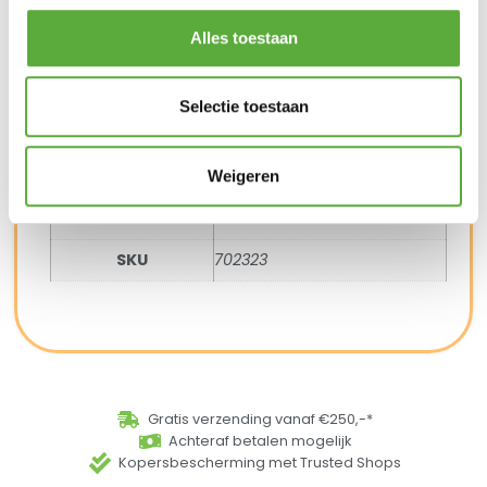
Alles toestaan
Gratis verzending vanaf €250,-*
Achteraf betalen mogelijk
Snelle verzending & levering aan huis
Selectie toestaan
Kopersbescherming met Trusted Shops
SKU
702323
Categorieën
Barbecues
,
Houtskool barbecue
Weigeren
Merk:
Cobb
Merk
Cobb
SKU
702323
Gratis verzending vanaf €250,-*
Achteraf betalen mogelijk
Kopersbescherming met Trusted Shops