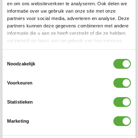
regelen.Door de gaten van de
en om ons websiteverkeer te analyseren. Ook delen we
luchtregulatie grotendeels te sluiten kunt
informatie over uw gebruik van onze site met onze
u bij gebruik van een Cobble Stone de
temperatuur laten dalen.
partners voor social media, adverteren en analyse. Deze
Naast de luchtregulatie heeft de Cobb
partners kunnen deze gegevens combineren met andere
Premier Air enkele aantrekkelijke nieuwe
informatie die u aan ze heeft verstrekt of die ze hebben
eigenschappen voor nog meer plezier in het
gebruik zoals;
verzameld op basis van uw gebruik van hun services.
– Aangepaste ontwerp van deksel en
mantel voor een hogere basistemperatuur.
– De vuurkamer is uitneembaar voor meer
Toestemmingsselectie
schoonmaakgemak
Noodzakelijk
– Het brikettenmandje is steviger uitgevoerd
en gaat daardoor langer mee
Voorkeuren
Statistieken
Ultiem Buitenleven prijs:
€
229,00
2 op voorraad
Marketing
In winkelmand