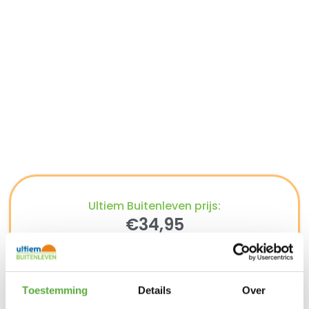
Ultiem Buitenleven prijs:
€
34,95
Uitverkocht
Gratis verzending vanaf €250,-*
Achteraf betalen mogelijk
Snelle verzending & levering aan huis
Toestemming
Details
Over
Kopersbescherming met Trusted Shops