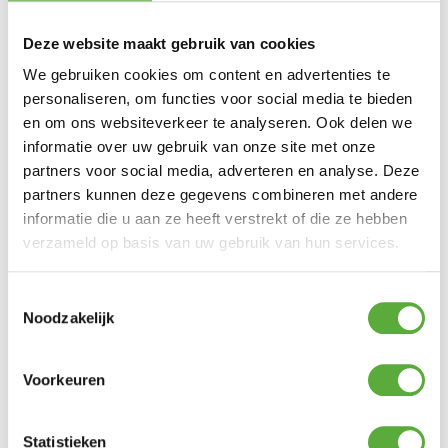
SKU
016008
Categorieën
Barbecue accessoires
,
Barbecues
Merk:
Cobb
Deze website maakt gebruik van cookies
Merk
We gebruiken cookies om content en advertenties te
personaliseren, om functies voor social media te bieden
Cobb
en om ons websiteverkeer te analyseren. Ook delen we
Kleur
informatie over uw gebruik van onze site met onze
Groen
partners voor social media, adverteren en analyse. Deze
partners kunnen deze gegevens combineren met andere
SKU
informatie die u aan ze heeft verstrekt of die ze hebben
016008
verzameld op basis van uw gebruik van hun services.
Productkleur
Groen
Toestemmingsselectie
Noodzakelijk
Voorkeuren
Gratis verzending vanaf €250,-*
Statistieken