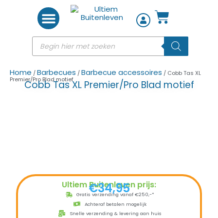
Woon accessoires
Home
Barbecues
Barbecue accessoires
/
/
/ Cobb Tas XL
Premier/Pro Blad motief
Cobb Tas XL Premier/Pro Blad motief
Ultiem Buitenleven prijs:
€
34,95
Gratis verzending vanaf €250,-*
Achteraf betalen mogelijk
Snelle verzending & levering aan huis