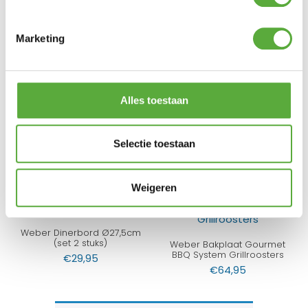
Achteraf betalen mogelijk
Kopersbescherming met Trusted Shops
Marketing
GERELATEERDE PRODUCTEN
Alles toestaan
Weber BBQ Afdekhoes Ø47
cm
Weber BBQ Hoes voor Pulse
1000 elektrische barbecue
€
34,95
Selectie toestaan
€
34,95
Weigeren
Weber Dinerbord Ø27,5cm
(set 2 stuks)
Weber Bakplaat Gourmet
BBQ System Grillroosters
€
29,95
€
64,95