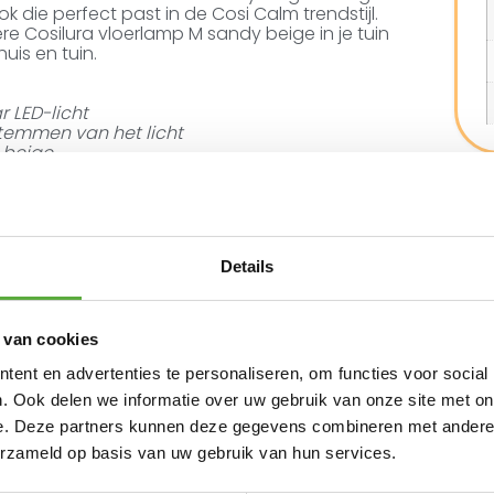
ok die perfect past in de Cosi Calm trendstijl.
 Cosilura vloerlamp M sandy beige in je tuin
uis en tuin.
 LED-licht
stemmen van het licht
 beige
Cosilura vloerlamp M
t en USB-C-kabel
Details
en de Cosilura’s zichzelf op in de zon. Is het
e kunt het paneel eenvoudig opladen met de
6 uur is de batterij weer volledig vol. Het
 van cookies
g. Gaat het regenen? Haal dan het zonnepaneel
innen. Het vloerlamp frame is geschikt voor
ent en advertenties te personaliseren, om functies voor social
wanneer het overdekt staat.
. Ook delen we informatie over uw gebruik van onze site met on
e. Deze partners kunnen deze gegevens combineren met andere i
geset plaatst of binnen in een sfeervolle hoek
 voor stijlvol, warm licht.
erzameld op basis van uw gebruik van hun services.