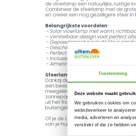
de vloerlamp een natuurlijke, rustige lo
Combineer de sfeerlamp met de grotere
en creëer een nog gezelligere sfeer in h
Belangrijkste voordelen
– Solar vloerlamp met warm, richtbaar
– Verstelbaar design voor perfect af
– Gepoedercoat rvs in de kleur sandy
– Geschikt voor binnen en buiten
– Perfect te combineren met andere 
– Inclusief zonnepaneel met LED-lich
– Afmeting: ø 22,5 × 60 cm
Toestemming
Sfeerlamp op zonne-energie
Dankzij de verwijderbare zonne-unit lad
een bewolkte dag? Geen probleem! J
meegeleverde USB-C kabel. Binnen 4 tot 
Deze website maakt gebruik
zonnepaneel heeft IP-54-certificerin
uit het frame en neem deze mee naar b
We gebruiken cookies om cont
buitengebruik, maar blijft het mooist 
websiteverkeer te analyseren
media, adverteren en analys
Of je de Cosilura nu buiten bij je loun
van je huis: deze designlamp zorgt altijd
verstrekt of die ze hebben v