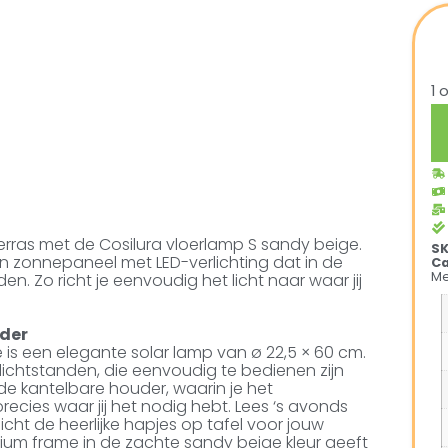
1 
e terras met de Cosilura vloerlamp S sandy beige.
S
een zonnepaneel met LED-verlichting dat in de
Ca
Me
n. Zo richt je eenvoudig het licht naar waar jij
uder
 is een elegante solar lamp van ø 22,5 × 60 cm.
 lichtstanden, die eenvoudig te bedienen zijn
e kantelbare houder, waarin je het
precies waar jij het nodig hebt. Lees ‘s avonds
icht de heerlijke hapjes op tafel voor jouw
um frame in de zachte sandy beige kleur geeft