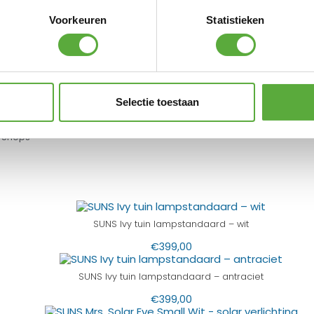
N ALTERNATIEVE PRODUCTEN
Voorkeuren
Statistieken
Cosilura solar vloer lamp M – Sandy beig
€
179,00
Selectie toestaan
 Shops
SUNS Ivy tuin lampstandaard – wit
€
399,00
SUNS Ivy tuin lampstandaard – antraciet
€
399,00