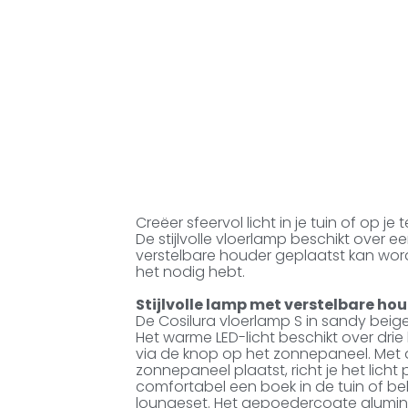
Creëer sfeervol licht in je tuin of op j
De stijlvolle vloerlamp beschikt over 
verstelbare houder geplaatst kan worde
het nodig hebt.
Stijlvolle lamp met verstelbare ho
De Cosilura vloerlamp S in sandy beige
Het warme LED-licht beschikt over drie
via de knop op het zonnepaneel. Met d
zonnepaneel plaatst, richt je het licht 
comfortabel een boek in de tuin of bel
loungeset. Het gepoedercoate alumini