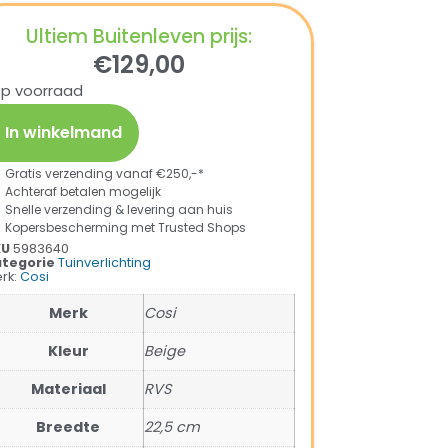
Ultiem Buitenleven prijs:
€
129,00
op voorraad
In winkelmand
Gratis verzending vanaf €250,-*
Achteraf betalen mogelijk
Snelle verzending & levering aan huis
Kopersbescherming met Trusted Shops
KU
5983640
tegorie
Tuinverlichting
rk:
Cosi
Merk
Cosi
Kleur
Beige
Materiaal
RVS
Breedte
22,5 cm