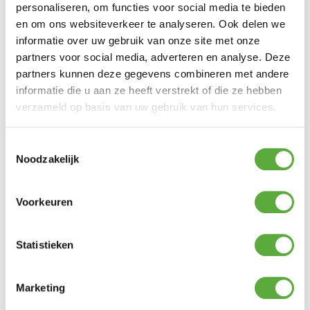
personaliseren, om functies voor social media te bieden
en om ons websiteverkeer te analyseren. Ook delen we
informatie over uw gebruik van onze site met onze
partners voor social media, adverteren en analyse. Deze
partners kunnen deze gegevens combineren met andere
informatie die u aan ze heeft verstrekt of die ze hebben
verzameld op basis van uw gebruik van hun services.
Toestemmingsselectie
Noodzakelijk
Kopersbescherming met Trusted Shops
SKU
5983690
Categorie
Tuinverlichting
Merk:
Cosi
Voorkeuren
Merk
Cosi
Kleur
Beige
Statistieken
Materiaal
Aluminium
Marketing
Breedte
32 cm