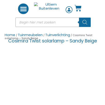
Woon accessoires
Home
Tuinmeubelen
Tuinverlichting
/
/
/ Cosimira Twist
solarlamp – Sandy Beige
Cosimira Twist solarlamp – Sandy Beige