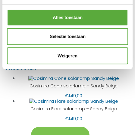
Hoogte
41 cm
SKU
5983690
Alles toestaan
EAN
8712757494903
Selectie toestaan
Weigeren
BIJPASSENDE ACCESSOIRES EN ALTERNATIEVE
PRODUCTEN
Cosimira Cone solarlamp – Sandy Beige
€
149,00
Cosimira Flare solarlamp – Sandy Beige
€
149,00