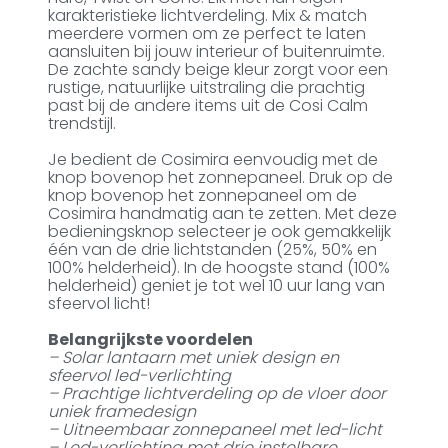
karakteristieke lichtverdeling. Mix & match
meerdere vormen om ze perfect te laten
aansluiten bij jouw interieur of buitenruimte.
De zachte sandy beige kleur zorgt voor een
rustige, natuurlijke uitstraling die prachtig
past bij de andere items uit de Cosi Calm
trendstijl.
Je bedient de Cosimira eenvoudig met de
knop bovenop het zonnepaneel. Druk op de
knop bovenop het zonnepaneel om de
Cosimira handmatig aan te zetten. Met deze
bedieningsknop selecteer je ook gemakkelijk
één van de drie lichtstanden (25%, 50% en
100% helderheid). In de hoogste stand (100%
helderheid) geniet je tot wel 10 uur lang van
sfeervol licht!
Belangrijkste voordelen
– Solar lantaarn met uniek design en
sfeervol led-verlichting
– Prachtige lichtverdeling op de vloer door
uniek framedesign
– Uitneembaar zonnepaneel met led-licht
– Led-verlichting met drie instelbare