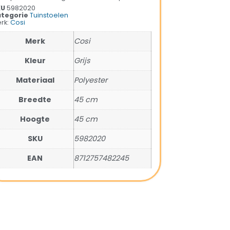
KU
5982020
tegorie
Tuinstoelen
rk:
Cosi
Merk
Cosi
Kleur
Grijs
Materiaal
Polyester
Breedte
45 cm
Hoogte
45 cm
SKU
5982020
EAN
8712757482245