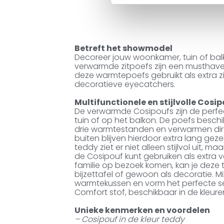
Betreft het showmodel
Decoreer jouw woonkamer, tuin of balk
verwarmde zitpoefs zijn een musthave v
deze warmtepoefs gebruikt als extra zit
decoratieve eyecatchers.
Multifunctionele en stijlvolle Cosi
De verwarmde Cosipoufs zijn de perfec
tuin of op het balkon. De poefs besc
drie warmtestanden en verwarmen dire
buiten blijven hierdoor extra lang gez
teddy ziet er niet alleen stijlvol uit, m
de Cosipouf kunt gebruiken als extra 
familie op bezoek komen, kan je deze 
bijzettafel of gewoon als decoratie. 
warmtekussen en vorm het perfecte setj
Comfort stof, beschikbaar in de kleuren
Unieke kenmerken en voordelen
– Cosipouf in de kleur teddy