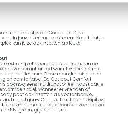
on met onze stijlvolle Cosipoufs. Deze
oor in jouw interieur en exterieur. Naast dat je
plek, kan je ze ook inzetten als leuke,
pouf
te extra zitplek voor in de woonkamer, in de
hikken over een infrarood warmte-element met
ct op het lichaam. Frisse avonden binnen en
ellig en comfortabel. De Cosipouf Comfort
aar is ook nog eens multifunctioneel. Naast dat je
verwarmde zitplek wanneer er vrienden of
teddy poef ook inzetten als voetenbankje,
Mix and match jouw Cosipouf met een Cosipillow
e. Ze zijn namelijk allebei voorzien van de luxe
 teddy, groen, grijs en naturel.