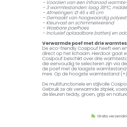
– Voorzien van een infrarood warmt
– 3 warmtestanden: laag 38°C, midde
– Afmetingen: Ø 45 x 45 cm
– Gemaakt van hoogwaardig polyest
– Kleurvast en schimmelwerend
– Wasbare poefhoes
– Inclusief oplaadbare batterij en ad
Verwarmde poef met drie warmte
De eco-friendly Cosipouf heeft een e
direct op het lichaam. Hierdoor gaat e
Cosipouf beschikt over drie warmtest
die eenvoudig te selecteren zijn via d
de poef met de laagste warmtestand (
mee. Op de hoogste warmtestand (+/-
De multifunctionele en stijlvolle Cosip
Gebruik ze als verwarmde zitplek, voete
de kleuren teddy, groen, grijs en nat
Gratis verzendi