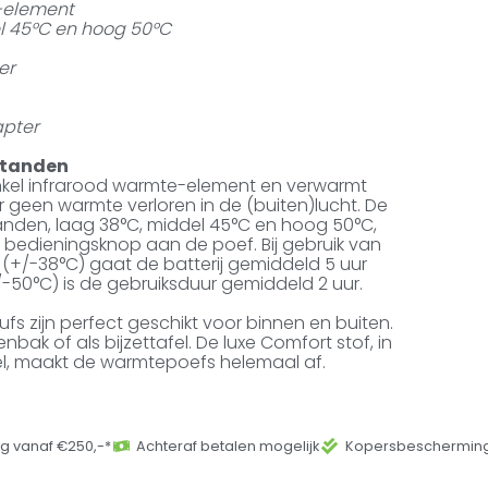
e-element
l 45°C en hoog 50°C
er
apter
standen
nkel infrarood warmte-element en verwarmt
r geen warmte verloren in de (buiten)lucht. De
anden, laag 38°C, middel 45°C en hoog 50°C,
e bedieningsknop aan de poef. Bij gebruik van
+/-38°C) gaat de batterij gemiddeld 5 uur
50°C) is de gebruiksduur gemiddeld 2 uur.
oufs zijn perfect geschikt voor binnen en buiten.
nbak of als bijzettafel. De luxe Comfort stof, in
urel, maakt de warmtepoefs helemaal af.
ng vanaf €250,-*
Achteraf betalen mogelijk
Kopersbescherming