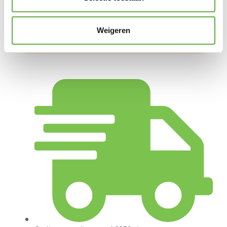
SKU
5982040
EAN
8712757482269
Weigeren