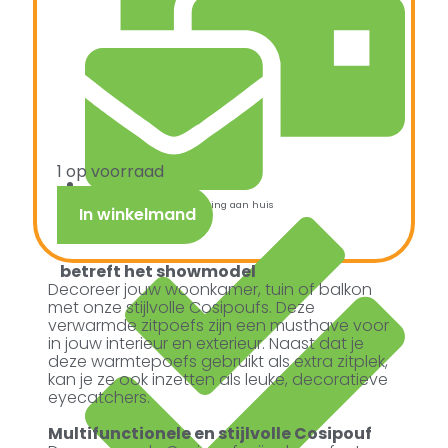
1 op voorraad
Snelle verzending & levering aan huis
In winkelmand
betreft het showmodel
Decoreer jouw woonkamer, tuin of balkon
met onze stijlvolle Cosipoufs. Deze
verwarmde zitpoefs zijn een musthave voor
in jouw interieur en exterieur. Naast dat je
deze warmtepoefs gebruikt als extra zitplek,
kan je ze ook inzetten als leuke, decoratieve
eyecatchers.
Multifunctionele en stijlvolle Cosipouf