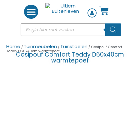
Woon accessoires
Home
Tuinmeubelen
Tuinstoelen
/
/
/ Cosipouf Comfort
Teddy D60x40cm warmtepoef
Cosipouf Comfort Teddy D60x40cm
warmtepoef