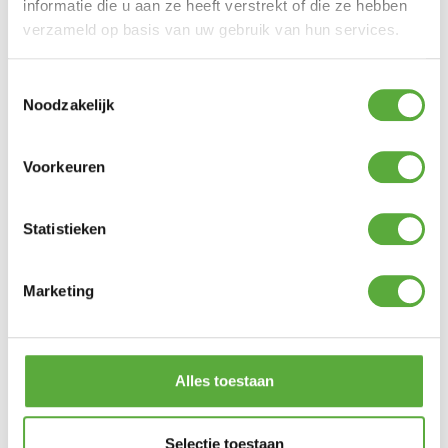
informatie die u aan ze heeft verstrekt of die ze hebben
verzameld op basis van uw gebruik van hun services.
Toestemmingsselectie
Noodzakelijk
Voorkeuren
Kopersbescherming met Trusted Shops
SKU
5982040
Categorie
Tuinstoelen
Merk:
Cosi
Statistieken
Merk
Cosi
Marketing
Kleur
naturel
Materiaal
Polyester
Breedte
60 cm
Alles toestaan
Hoogte
40 cm
Selectie toestaan