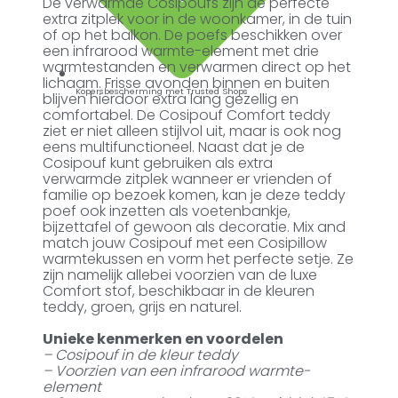
De verwarmde Cosipoufs zijn de perfecte
extra zitplek voor in de woonkamer, in de tuin
of op het balkon. De poefs beschikken over
een infrarood warmte-element met drie
warmtestanden en verwarmen direct op het
lichaam. Frisse avonden binnen en buiten
Kopersbescherming met Trusted Shops
blijven hierdoor extra lang gezellig en
comfortabel. De Cosipouf Comfort teddy
ziet er niet alleen stijlvol uit, maar is ook nog
eens multifunctioneel. Naast dat je de
Cosipouf kunt gebruiken als extra
verwarmde zitplek wanneer er vrienden of
familie op bezoek komen, kan je deze teddy
poef ook inzetten als voetenbankje,
bijzettafel of gewoon als decoratie. Mix and
match jouw Cosipouf met een Cosipillow
warmtekussen en vorm het perfecte setje. Ze
zijn namelijk allebei voorzien van de luxe
Comfort stof, beschikbaar in de kleuren
teddy, groen, grijs en naturel.
Unieke kenmerken en voordelen
– Cosipouf in de kleur teddy
– Voorzien van een infrarood warmte-
element