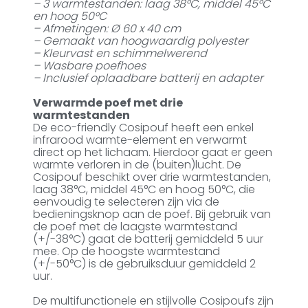
– 3 warmtestanden: laag 38°C, middel 45°C
en hoog 50°C
– Afmetingen: Ø 60 x 40 cm
– Gemaakt van hoogwaardig polyester
– Kleurvast en schimmelwerend
– Wasbare poefhoes
– Inclusief oplaadbare batterij en adapter
Verwarmde poef met drie
warmtestanden
De eco-friendly Cosipouf heeft een enkel
infrarood warmte-element en verwarmt
direct op het lichaam. Hierdoor gaat er geen
warmte verloren in de (buiten)lucht. De
Cosipouf beschikt over drie warmtestanden,
laag 38°C, middel 45°C en hoog 50°C, die
eenvoudig te selecteren zijn via de
bedieningsknop aan de poef. Bij gebruik van
de poef met de laagste warmtestand
(+/-38°C) gaat de batterij gemiddeld 5 uur
mee. Op de hoogste warmtestand
(+/-50°C) is de gebruiksduur gemiddeld 2
uur.
De multifunctionele en stijlvolle Cosipoufs zijn