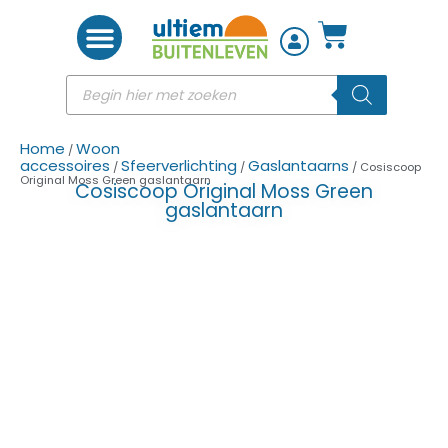
Woon accessoires
Home
Woon
/
accessoires
Sfeerverlichting
Gaslantaarns
/
/
/ Cosiscoop
Original Moss Green gaslantaarn
Cosiscoop Original Moss Green
gaslantaarn