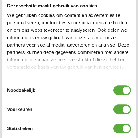
€
79,00
Deze website maakt gebruik van cookies
Gratis verzending vanaf €250,-*
Achteraf betalen mogelijk
We gebruiken cookies om content en advertenties te
Snelle verzending & levering aan huis
personaliseren, om functies voor social media te bieden
Kopersbescherming met Trusted Shops
2 op voorraad
en om ons websiteverkeer te analyseren. Ook delen we
informatie over uw gebruik van onze site met onze
In winkelmand
partners voor social media, adverteren en analyse. Deze
partners kunnen deze gegevens combineren met andere
informatie die u aan ze heeft verstrekt of die ze hebben
verzameld op basis van uw gebruik van hun services.
De Cosiscoop Original gaslantaarn moss
green is een unieke sfeermaker voor in de
tuin en in huis. Dit moderne tafelmodel zet je
Toestemmingsselectie
dankzij de handige draaghendel overal neer.
Noodzakelijk
Verzamel vrienden en familie en geniet
avondenlang van sfeer, warmte en
gezelligheid.
Voorkeuren
Sfeervolle gaslantaarn voor binnen en
buiten
De Cosiscoop Original gaslantaarn moss
Statistieken
green is niet alleen leuk om te krijgen, maar
ook om cadeau te doen aan een vriend of