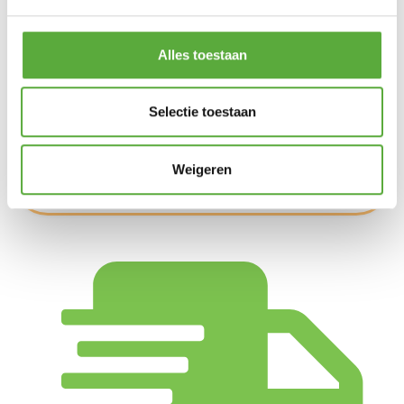
Alles toestaan
Kopersbescherming met Trusted Shops
SKU
1148248
Categorieën
Actie campingartikelen
,
Selectie toestaan
Kamperen
,
Slaapartikelen
,
Stretchers en ligbedden
Merk:
Crespo
Productkleur
Donkergrijs
Weigeren