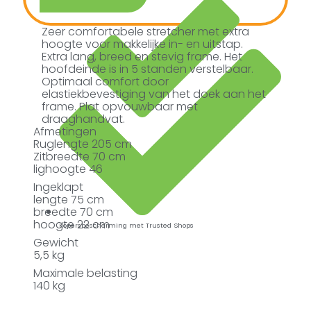
Zeer comfortabele stretcher met extra
hoogte voor makkelijke in- en uitstap.
Extra lang, breed en stevig frame. Het
hoofdeinde is in 5 standen verstelbaar.
Optimaal comfort door
elastiekbevestiging van het doek aan het
frame. Plat opvouwbaar met
draaghandvat.
Afmetingen
Ruglengte 205 cm
Zitbreedte 70 cm
lighoogte 46
Ingeklapt
lengte 75 cm
breedte 70 cm
hoogte 22 cm
Kopersbescherming met Trusted Shops
Gewicht
5,5 kg
Maximale belasting
140 kg