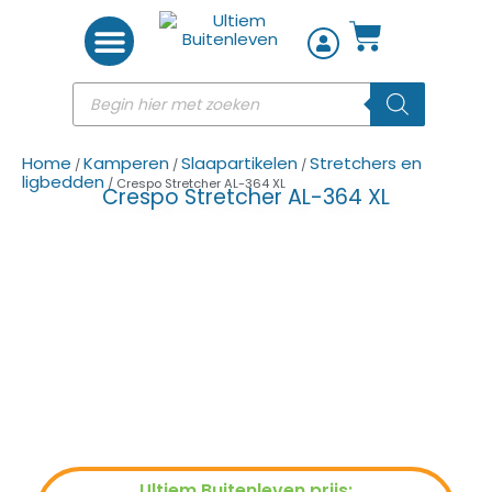
Woon accessoires
Home
Kamperen
Slaapartikelen
Stretchers en
/
/
/
ligbedden
/ Crespo Stretcher AL-364 XL
Crespo Stretcher AL-364 XL
Ultiem Buitenleven prijs: